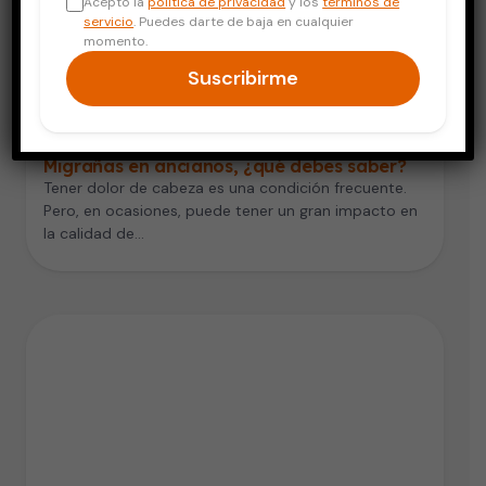
Acepto la
política de privacidad
y los
términos de
servicio
. Puedes darte de baja en cualquier
momento.
Suscribirme
Adultos Mayores
Migrañas en ancianos, ¿qué debes saber?
Tener dolor de cabeza es una condición frecuente.
Pero, en ocasiones, puede tener un gran impacto en
la calidad de…