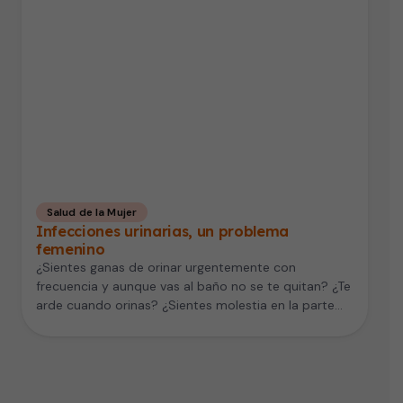
Salud de la Mujer
Infecciones urinarias, un problema
femenino
¿Sientes ganas de orinar urgentemente con
frecuencia y aunque vas al baño no se te quitan? ¿Te
arde cuando orinas? ¿Sientes molestia en la parte
baja del vientre? ¿Vas a orinar a cada rato y sólo te
sale una pequeña cantidad? Es posible que estos
síntomas se deban a una infección en el tracto
urinario o una infección urinaria.