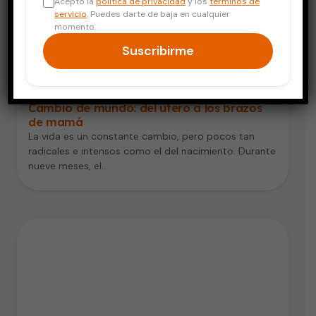
Acepto la
política de privacidad
y los
términos de
servicio
. Puedes darte de baja en cualquier
momento.
Suscribirme
Embarazo y Bebés
Cambio de mundo: del útero a los brazos
de mamá
La vida es un constante cambio, pero pocos tan
radicales e intensos como el del nacimiento. Durante
nueve meses, el…