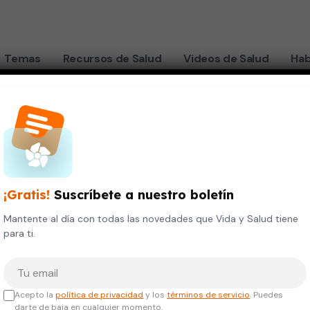
Temas
Recursos de Salud
Videos de Salud
Hab
¡Gratis!
Suscríbete a nuestro boletín
Mantente al día con todas las novedades que Vida y Salud tiene
para ti.
Tu correo electrónico
Acepto la
política de privacidad
y los
términos de servicio
. Puedes
darte de baja en cualquier momento.