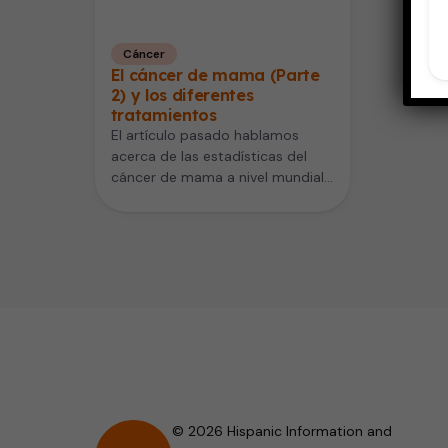
Cáncer
El cáncer de mama (Parte
2) y los diferentes
tratamientos
El artículo pasado hablamos
acerca de las estadísticas del
cáncer de mama a nivel mundial
y de la importancia de…
© 2026 Hispanic Information and