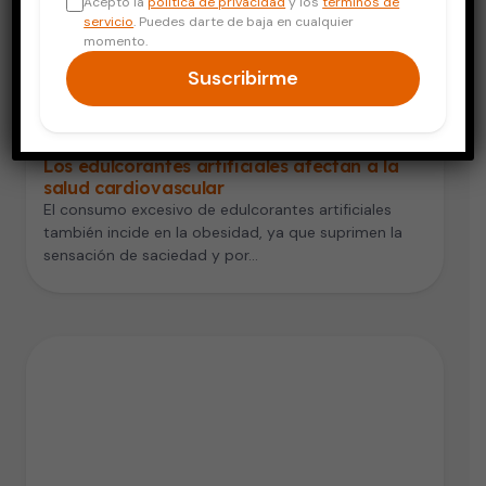
Acepto la
política de privacidad
y los
términos de
servicio
. Puedes darte de baja en cualquier
momento.
Suscribirme
Digestión y Nutrición
Los edulcorantes artificiales afectan a la
salud cardiovascular
El consumo excesivo de edulcorantes artificiales
también incide en la obesidad, ya que suprimen la
sensación de saciedad y por…