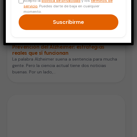
Acepto la
política de privacidad
y los
términos de
servicio
. Puedes darte de baja en cualquier
momento.
Suscribirme
Salud Mental
Prevención del Alzheimer: estrategias
reales que sí funcionan
La palabra Alzheimer suena a sentencia para mucha
gente. Pero la ciencia actual tiene dos noticias
buenas. Por un lado,…