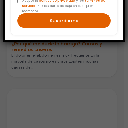
Acepto la
política de privacidad
y los
términos de
servicio
. Puedes darte de baja en cualquier
momento.
Suscribirme
Digestión y Nutrición
¿Por qué me duele la barriga? Causas y
remedios caseros
El dolor en el abdomen es muy frecuente En la
mayoría de casos no es grave Existen muchas
causas de…