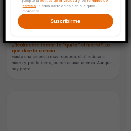
Acepto la
política de privacidad
y los
términos de
servicio
. Puedes darte de baja en cualquier
momento.
Suscribirme
Digestión y Nutrición
¿Realmente tomar té “quita” el hierro? Lo
que dice la ciencia
Existe una creencia muy repetida: el té reduce el
hierro y, por lo tanto, puede causar anemia. Aunque
hay parte…