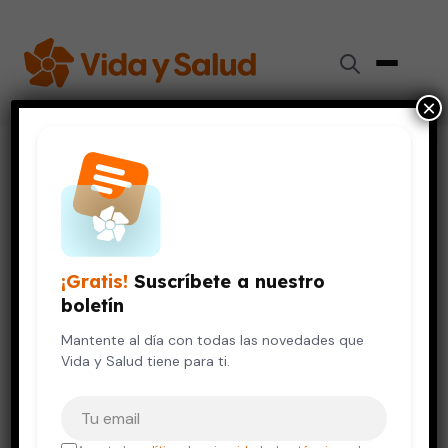
×
Inicio
›
Piel y Cuidado Personal
›
¿Puede la temperatura de la piel anticipar un episodio
bipolar?
PIEL Y CUIDADO PERSONAL
SALUD MENTAL
¡Gratis!
Suscríbete a nuestro
¿Puede la temperatura de la
boletín
piel anticipar un episodio
bipolar?
Mantente al día con todas las novedades que
Vida y Salud tiene para ti.
26 de noviembre, 2025
4 min de lectura
Tu correo electrónico