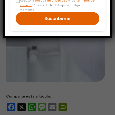
Acepto la
política de privacidad
y los
términos de
servicio
. Puedes darte de baja en cualquier
momento.
Suscribirme
Comparte este artículo:
Facebook
X
WhatsApp
Message
Email
PrintFriendly