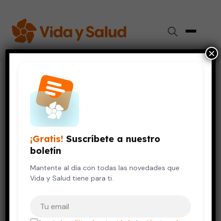
×
Inicio
›
Respiración y Pulmones
›
Tuberculosis: ¡no bajemos la guardia!
RESPIRACIÓN Y PULMONES
VIDA SALUDABLE
Tuberculosis: ¡no bajemos la
¡Gratis!
Suscríbete a nuestro
guardia!
boletín
22 de mayo, 2024
Mantente al día con todas las novedades que
6 min de lectura
Vida y Salud tiene para ti.
Tu correo electrónico