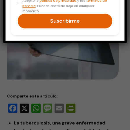
Acepto la
política de privacidad
y los
términos de
servicio
. Puedes darte de baja en cualquier
momento.
Suscribirme
Comparte este artículo:
Facebook
X
WhatsApp
Message
Email
PrintFriendly
La tuberculosis, una grave enfermedad