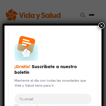
×
Inicio
›
Videos de Salud
›
Acupuntura: agujas que alivian
VIDA SALUDABLE
Acupuntura: agujas que alivian
¡Gratis!
Suscríbete a nuestro
6 de noviembre, 2019
boletín
Mantente al día con todas las novedades que
Vida y Salud tiene para ti.
Tu correo electrónico