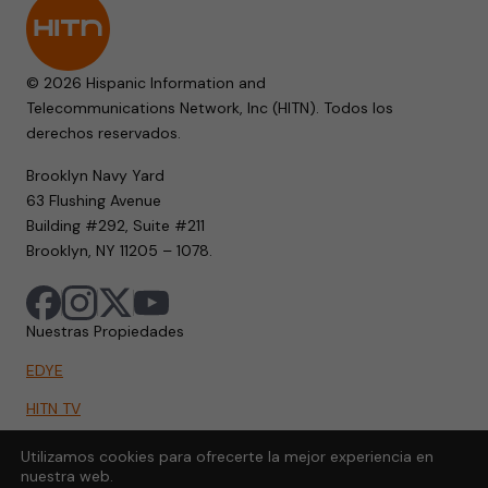
© 2026 Hispanic Information and
Telecommunications Network, Inc (HITN). Todos los
derechos reservados.
Brooklyn Navy Yard
63 Flushing Avenue
Building #292, Suite #211
Brooklyn, NY 11205 – 1078.
Nuestras Propiedades
EDYE
HITN TV
HITN.ORG
Utilizamos cookies para ofrecerte la mejor experiencia en
nuestra web.
HITN GO