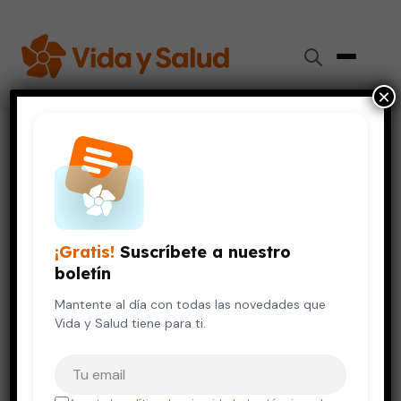
×
Inicio
›
Videos de Salud
›
El cambio de dientes en los niños – lo que debes
explicarles
NIÑOS Y ADOLESCENTES
VIDA SALUDABLE
¡Gratis!
Suscríbete a nuestro
El cambio de dientes en los
boletín
niños – lo que debes
explicarles
Mantente al día con todas las novedades que
Vida y Salud tiene para ti.
5 de enero, 2021
Tu correo electrónico