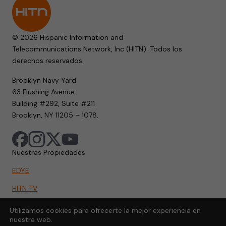
© 2026 Hispanic Information and
Telecommunications Network, Inc (HITN). Todos los
derechos reservados.
Brooklyn Navy Yard
63 Flushing Avenue
Building #292, Suite #211
Brooklyn, NY 11205 – 1078.
Nuestras Propiedades
EDYE
HITN TV
HITN.ORG
Utilizamos cookies para ofrecerte la mejor experiencia en
nuestra web.
HITN GO