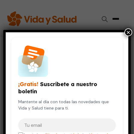
×
Inicio
›
Videos de Salud
›
Criar con culpa
NIÑOS Y ADOLESCENTES
VIDA SALUDABLE
Criar con culpa
¡Gratis!
Suscríbete a nuestro
12 de octubre, 2023
boletín
Mantente al día con todas las novedades que
Vida y Salud tiene para ti.
Tu correo electrónico