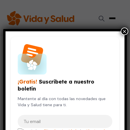
×
Inicio
›
Videos de Salud
›
Diferencias entre las personas conformistas y
maximizadoras
NIÑOS Y ADOLESCENTES
SALUD MENTAL
VIDA SALUDABLE
¡Gratis!
Suscríbete a nuestro
Diferencias entre las personas
boletín
conformistas y maximizadoras
Mantente al día con todas las novedades que
12 de octubre, 2023
Vida y Salud tiene para ti.
Tu correo electrónico