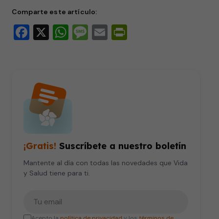
minute,
21
Comparte este artículo:
seconds
Facebook
X
WhatsApp
Message
Email
PrintFriendly
¡Gratis!
Suscríbete a nuestro boletín
Mantente al día con todas las novedades que Vida
y Salud tiene para ti.
Tu correo electrónico
Acepto la
política de privacidad
y los
términos de