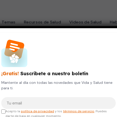
Temas
Recursos de Salud
Videos de Salud
Hab
l para encontrar pólipos
teligencia artif
¡Gratis!
Suscríbete a nuestro boletín
lipos
Mantente al día con todas las novedades que Vida y Salud tiene
para ti.
Tu correo electrónico
Acepto la
política de privacidad
y los
términos de servicio
. Puedes
darte de baja en cualquier momento.