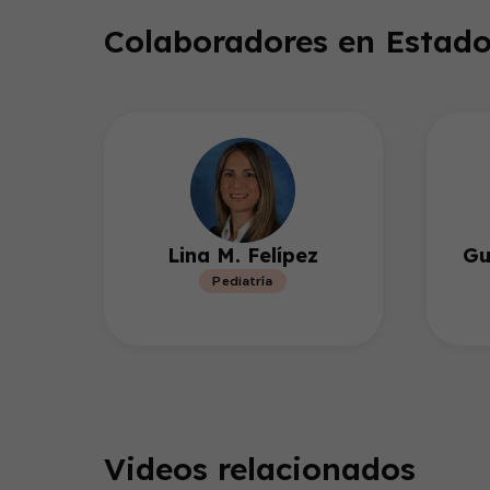
40
seconds
Volume
Colaboradores en Estado
90%
Lina M. Felípez
Gu
Pediatría
Videos relacionados