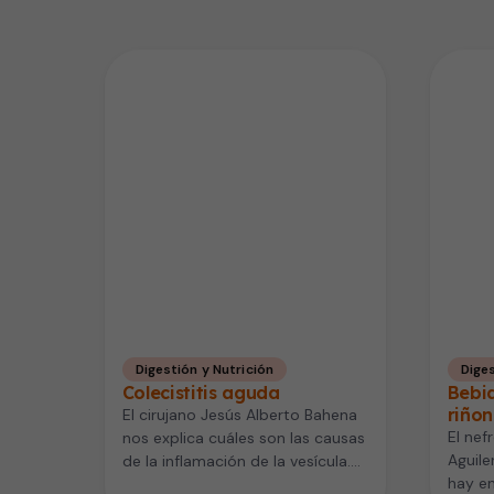
Digestión y Nutrición
Diges
Colecistitis aguda
Bebi
riñon
El cirujano Jesús Alberto Bahena
El nef
nos explica cuáles son las causas
Aguile
de la inflamación de la vesícula.
hay en
Puede ser debida…