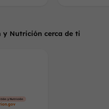
ñones.…
edad. El…
 y Nutrición cerca de ti
tión y Nutrición
tion.gov