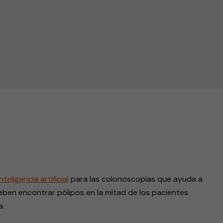
cial para encontrar pólipos en pacientes
endly
inteligencia artificial
para las colonoscopias que ayuda a
eben encontrar pólipos en la mitad de los pacientes
a.