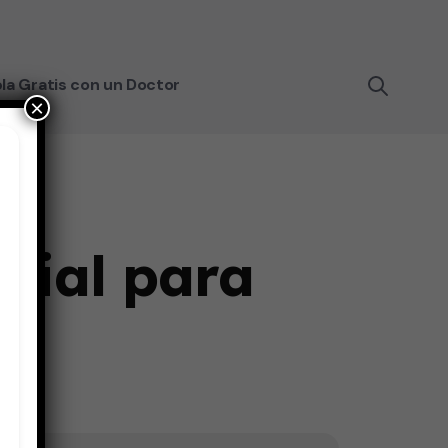
la Gratis con un Doctor
×
icial para