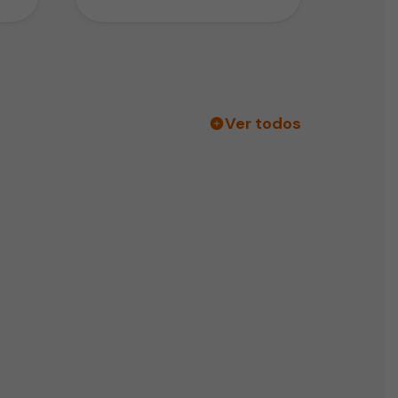
deshidratación de un bebé. Esta
puede ser…
Ver todos