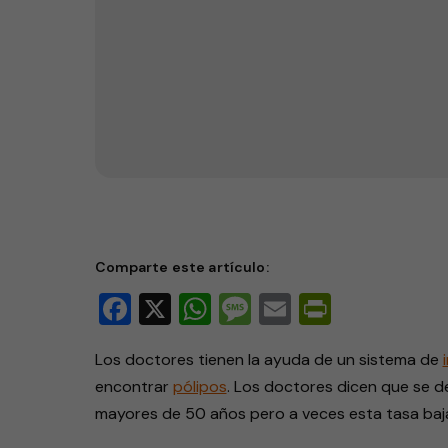
Sistema de inteligencia artifi
Comparte este artículo:
Facebook
X
WhatsApp
Message
Email
PrintFri
Los doctores tienen la ayuda de un sistema de
encontrar
pólipos
. Los doctores dicen que se d
mayores de 50 años pero a veces esta tasa baj