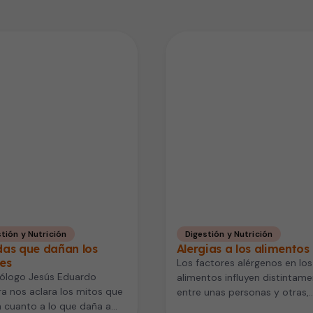
tión y Nutrición
Digestión y Nutrición
das que dañan los
Alergias a los alimentos
es
Los factores alérgenos en los
rólogo Jesús Eduardo
alimentos influyen distintam
ra nos aclara los mitos que
entre unas personas y otras,
 cuanto a lo que daña a
dependiendo de su genética 