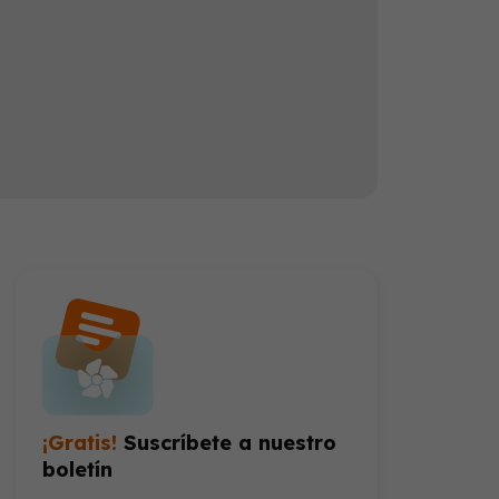
Los doctores tienen la ayuda de un sistema de inteligencia artificial para las colonoscopias que ayuda a encontrar pólipos. Los doctores dicen que se deben encontrar pólipos en la mitad de los pacientes mayores de 50 años pero a veces esta tasa baja.
¡Gratis!
Suscríbete a nuestro
boletín