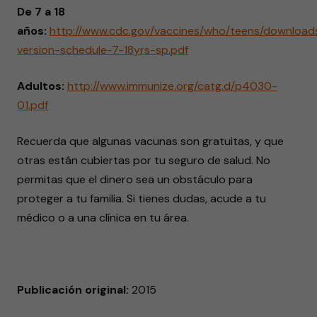
De 7 a 18
años:
http://www.cdc.gov/vaccines/who/teens/download
version-schedule-7-18yrs-sp.pdf
Adultos:
http://www.immunize.org/catg.d/p4030-
01.pdf
Recuerda que algunas vacunas son gratuitas, y que
otras están cubiertas por tu seguro de salud. No
permitas que el dinero sea un obstáculo para
proteger a tu familia. Si tienes dudas, acude a tu
médico o a una clínica en tu área.
Publicación original:
2015