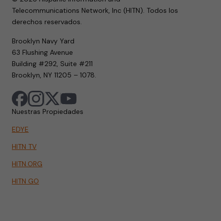
Telecommunications Network, Inc (HITN). Todos los
derechos reservados.
Brooklyn Navy Yard
63 Flushing Avenue
Building #292, Suite #211
Brooklyn, NY 11205 – 1078.
Nuestras Propiedades
EDYE
HITN TV
HITN.ORG
HITN GO