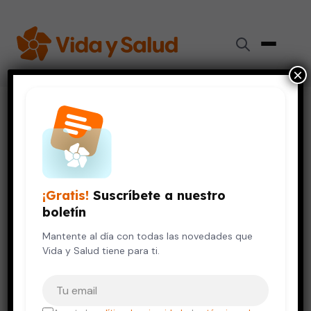
×
Inicio
›
Salud de la Mujer
›
Vitamina D en el embarazo podría mejorar la memoria
infantil
EMBARAZO Y BEBÉS
SALUD DE LA MUJER
¡Gratis!
Suscríbete a nuestro
Vitamina D en el embarazo
boletín
podría mejorar la memoria
infantil
Mantente al día con todas las novedades que
Vida y Salud tiene para ti.
10 de junio, 2026
5 min de lectura
Tu correo electrónico