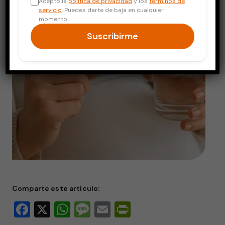
Acepto la
política de privacidad
y los
términos de
servicio
. Puedes darte de baja en cualquier
momento.
Suscribirme
Comparte este artículo:
Facebook
X
WhatsApp
Message
Email
PrintFriendly