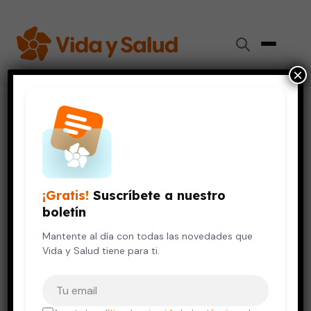
×
Inicio
›
Digestión y Nutrición
›
Alergias alimentarias: evita sólidos antes de tiempo
DIGESTIÓN Y NUTRICIÓN
EMBARAZO Y BEBÉS
Alergias alimentarias: evita
¡Gratis!
Suscríbete a nuestro
sólidos antes de tiempo
boletín
9 de noviembre, 2021
Mantente al día con todas las novedades que
3 min de lectura
Vida y Salud tiene para ti.
Tu correo electrónico