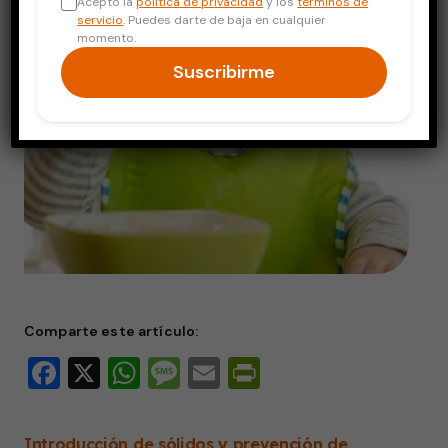
Acepto la
política de privacidad
y los
términos de
servicio
. Puedes darte de baja en cualquier
momento.
Suscribirme
Comparte este artículo:
Facebook
X
WhatsApp
Message
Email
PrintFriendly
Introducción de sólidos y prevención de