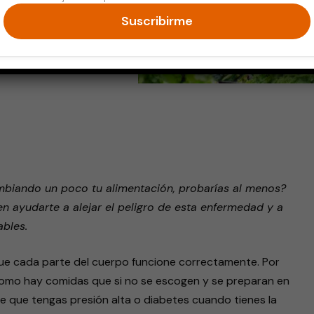
Suscribirme
endly
mbiando un poco tu alimentación, probarías al menos?
 ayudarte a alejar el peligro de esta enfermedad y a
bles.
ue cada parte del cuerpo funcione correctamente. Por
 como hay comidas que si no se escogen y se preparan en
e que tengas presión alta o diabetes cuando tienes la