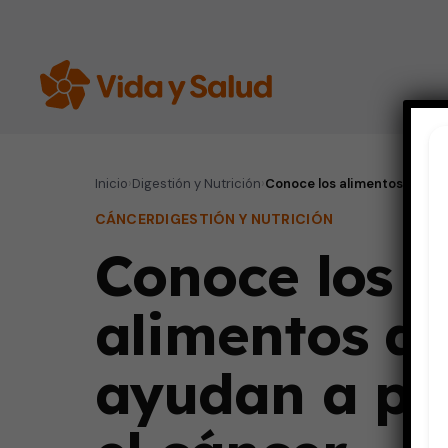
Inicio
›
Digestión y Nutrición
›
Conoce los alimentos que ay
CÁNCER
DIGESTIÓN Y NUTRICIÓN
Conoce los
alimentos q
ayudan a pr