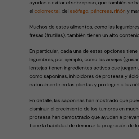
ayudan a evitar el sobrepeso, que también se ha
el
colorrectal
, del
esófago
,
páncreas
,
riñón
y mam
Muchos de estos alimentos, como las legumbres, 
fresas (frutillas), también tienen un alto conten
En particular, cada una de estas opciones tiene 
legumbres, por ejemplo, como las arvejas (guisante
lentejas tienen ingredientes activos que juegan 
como saponinas, inhibidores de proteasa y ácido
naturalmente en las plantas y protegen a las cél
En detalle, las saponinas han mostrado que pued
disminuir el crecimiento de los tumores en mucho
proteasa han demostrado que ayudan a prevenir a
tiene la habilidad de demorar la progresión de l