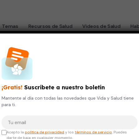
Temas
Recursos de Salud
Videos de Salud
Hab
udan a prevenir el cáncer
¡Gratis!
Suscríbete a nuestro boletín
ue
Mantente al día con todas las novedades que Vida y Salud tiene
para ti.
evenir
Tu correo electrónico
Acepto la
política de privacidad
y los
términos de servicio
. Puedes
darte de baja en cualquier momento.