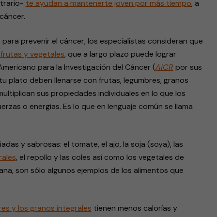
ntrario-
te ayudan a mantenerte joven por más tiempo
, a
 cáncer.
e para prevenir el cáncer, los especialistas consideran que
frutas y vegetales
, que a largo plazo puede lograr
 Americano para la Investigación del Cáncer (
AICR
por sus
tu plato deben llenarse con frutas, legumbres, granos
ultiplican sus propiedades individuales en lo que los
 fuerzas o energías. Es lo que en lenguaje común se llama
das y sabrosas: el tomate, el ajo, la soja (soya), las
rales
, el repollo y las coles así como los vegetales de
ana, son sólo algunos ejemplos de los alimentos que
res y los granos integrales
tienen menos calorías y