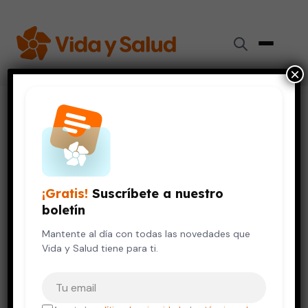
×
Inicio
›
Vida Saludable
›
La actitud ante el dolor: el factor oculto que agrava tu
espalda
VIDA SALUDABLE
¡Gratis!
Suscríbete a nuestro
La actitud ante el dolor: el
boletín
factor oculto que agrava tu
espalda
Mantente al día con todas las novedades que
Vida y Salud tiene para ti.
5 de diciembre, 2025
4 min de lectura
Tu correo electrónico