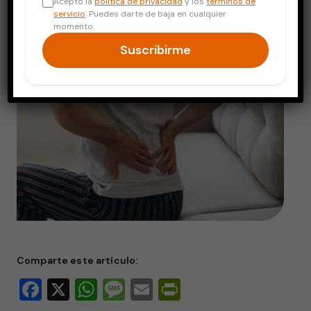
Acepto la
política de privacidad
y los
términos de
servicio
. Puedes darte de baja en cualquier
momento.
Suscribirme
Comparte este artículo:
Facebook
X
WhatsApp
Message
Email
PrintFriendly