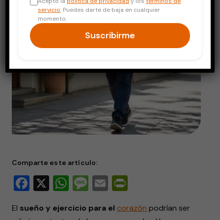
Acepto la
política de privacidad
y los
términos de
servicio
. Puedes darte de baja en cualquier
momento.
Suscribirme
Comparte este artículo:
Facebook
X
WhatsApp
Message
Email
PrintFriendly
El
sueño y ejercicio para el
corazón
podrían ser