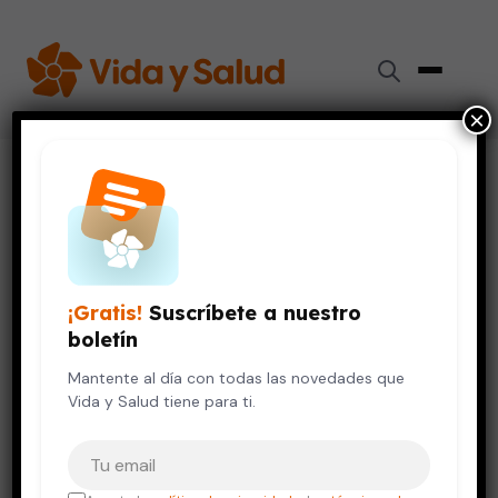
×
Inicio
›
Vida Saludable
›
Tus genes no lo son todo: el sueño y el ejercicio cuentan
SALUD MENTAL
VIDA SALUDABLE
Tus genes no lo son todo: el
¡Gratis!
Suscríbete a nuestro
sueño y el ejercicio cuentan
boletín
17 de junio, 2026
Mantente al día con todas las novedades que
5 min de lectura
Vida y Salud tiene para ti.
Tu correo electrónico