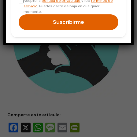
Acepto la
política de privacidad
y los
términos de
servicio
. Puedes darte de baja en cualquier
momento.
Suscribirme
Comparte este artículo:
Facebook
X
WhatsApp
Message
Email
PrintFriendly