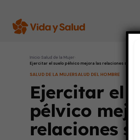
Inicio
›
Salud de la Mujer
›
Ejercitar el suelo pélvico mejora las relaciones sexual
SALUD DE LA MUJER
SALUD DEL HOMBRE
Ejercitar el 
pélvico mejo
relaciones s