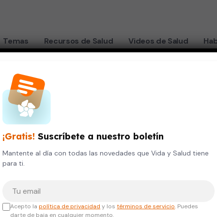
Temas
Recursos de Salud
Videos de Salud
Hab
es y algo más…
suelo
¡Gratis!
Suscríbete a nuestro boletín
Mantente al día con todas las novedades que Vida y Salud tiene
ra las
para ti.
Tu correo electrónico
exuales
Acepto la
política de privacidad
y los
términos de servicio
. Puedes
darte de baja en cualquier momento.