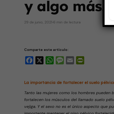
y algo más…
29 de junio, 2021
6 min de lectura
Comparte este artículo:
Facebook
X
WhatsApp
Message
Email
PrintFri
La importancia de fortalecer el suelo pélvic
Tanto las mujeres como los hombres pueden b
fortalecen los músculos del llamado suelo pélvi
vejiga. Y el sexo no es el único aspecto que p
importante mantener el piso pélvico fortalecid