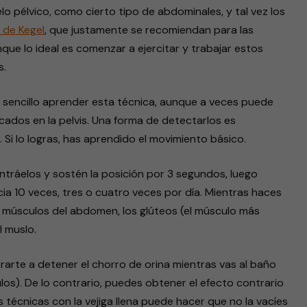
elo pélvico, como cierto tipo de abdominales, y tal vez los
s de Kegel
, que justamente se recomiendan para las
nque lo ideal es comenzar a ejercitar y trabajar estos
s.
 sencillo aprender esta técnica, aunque a veces puede
bicados en la pelvis. Una forma de detectarlos es
 Si lo logras, has aprendido el movimiento básico.
ntráelos y sostén la posición por 3 segundos, luego
ia 10 veces, tres o cuatro veces por día. Mientras haces
 músculos del abdomen, los glúteos (el músculo más
l muslo.
rte a detener el chorro de orina mientras vas al baño
los). De lo contrario, puedes obtener el efecto contrario
s técnicas con la vejiga llena puede hacer que no la vacíes