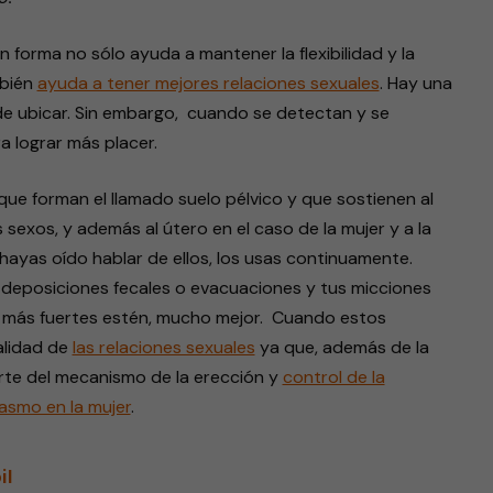
 forma no sólo ayuda a mantener la flexibilidad y la
mbién
ayuda a tener mejores relaciones sexuales
. Hay una
 de ubicar. Sin embargo, cuando se detectan y se
a lograr más placer.
ue forman el llamado suelo pélvico y que sostienen al
s sexos, y además al útero en el caso de la mujer y a la
ayas oído hablar de ellos, los usas continuamente.
s deposiciones fecales o evacuaciones y tus micciones
s más fuertes estén, mucho mejor. Cuando estos
alidad de
las relaciones sexuales
ya que, además de la
rte del mecanismo de la erección y
control de la
gasmo en la mujer
.
il