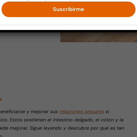
Suscribirme
endly
o
eneficiarse y mejorar sus
relaciones sexuales
si
co. Estos sostienen el intestino delgado, el colon y la
uede mejorar. Sigue leyendo y descubre por qué es tan
o.