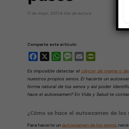
17 de mayo, 2017
4 min de lectura
Comparte este artículo:
Facebook
X
WhatsApp
Message
Email
PrintFri
Es imposible detectar el
cáncer de mama o de
nuestros propios senos. El hacerte un autoexam
forma natural de tus senos y así poder identif
hace el autoexamen? En Vida y Salud te cont
¿Cómo se hace el autoexamen de los 
Para hacerte un
autoexamen de los senos
, nec