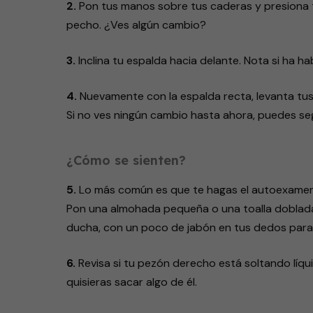
2.
Pon tus manos sobre tus caderas y presiona t
pecho. ¿Ves algún cambio?
3.
Inclina tu espalda hacia delante. Nota si ha h
4.
Nuevamente con la espalda recta, levanta tus
Si no ves ningún cambio hasta ahora, puedes se
¿Cómo se sienten?
5.
Lo más común es que te hagas el autoexamen 
Pon una almohada pequeña o una toalla doblada
ducha, con un poco de jabón en tus dedos para 
6.
Revisa si tu pezón derecho está soltando líq
quisieras sacar algo de él.