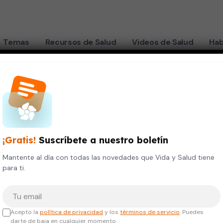
Temas
Recursos de Salud
Videos de Salud
Hab
10 pasos
¡Gratis!
Suscríbete a nuestro boletín
en de
Mantente al día con todas las novedades que Vida y Salud tiene
para ti.
 10
Tu correo electrónico
Acepto la
política de privacidad
y los
términos de servicio
. Puedes
darte de baja en cualquier momento.