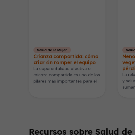
Salud de la Mujer
Salud
Crianza compartida: cómo
Meno
criar sin romper el equipo
veget
pérd
La coparentalidad efectiva o
La rel
crianza compartida es uno de los
y salu
pilares más importantes para el
suman
bienestar de los hijos. Mientras…
estudi
invest
Recursos sobre Salud de 