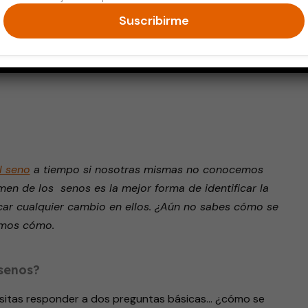
Suscribirme
endly
l seno
a tiempo si nosotras mismas no conocemos
en de los senos es la mejor forma de identificar la
icar cualquier cambio en ellos. ¿Aún no sabes cómo se
amos cómo.
senos?
esitas responder a dos preguntas básicas… ¿cómo se