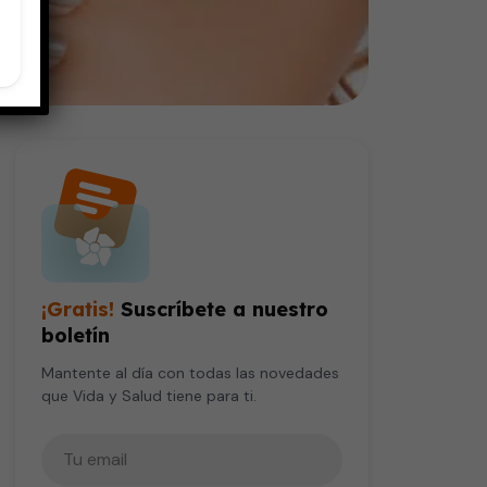
¡Gratis!
Suscríbete a nuestro
boletín
Mantente al día con todas las novedades
que Vida y Salud tiene para ti.
Tu correo electrónico