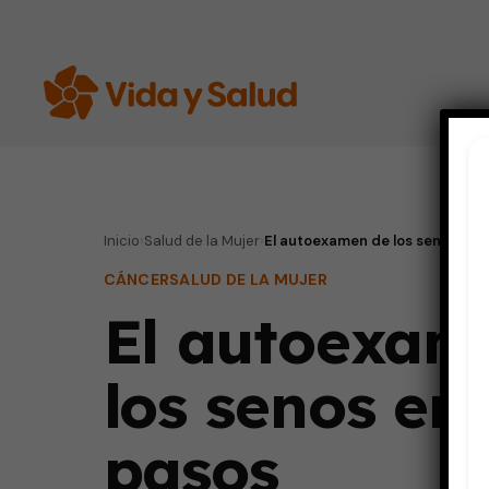
Inicio
›
Salud de la Mujer
›
El autoexamen de los senos en 
CÁNCER
SALUD DE LA MUJER
El autoexam
los senos en
pasos