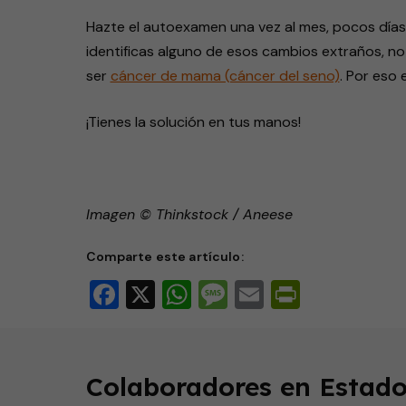
Hazte el autoexamen una vez al mes, pocos días
identificas alguno de esos cambios extraños, no
ser
cáncer de mama (cáncer del seno)
. Por eso 
¡Tienes la solución en tus manos!
Imagen © Thinkstock / Aneese
Comparte este artículo:
Facebook
X
WhatsApp
Message
Email
PrintFri
Colaboradores en Estado