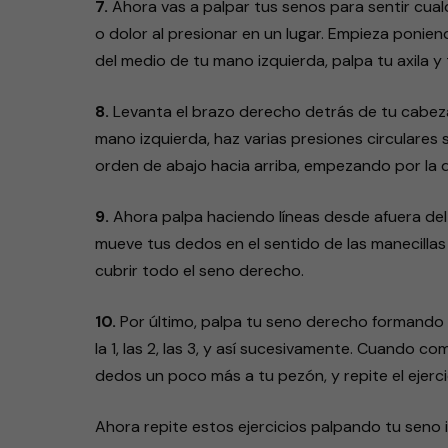
7.
Ahora vas a palpar tus senos para sentir cual
o dolor al presionar en un lugar. Empieza ponie
del medio de tu mano izquierda, palpa tu axila y 
8.
Levanta el brazo derecho detrás de tu cabeza
mano izquierda, haz varias presiones circulare
orden de abajo hacia arriba, empezando por la 
9.
Ahora palpa haciendo líneas desde afuera del 
mueve tus dedos en el sentido de las manecillas 
cubrir todo el seno derecho.
10.
Por último, palpa tu seno derecho formando c
la 1, las 2, las 3, y así sucesivamente. Cuando c
dedos un poco más a tu pezón, y repite el ejerci
Ahora repite estos ejercicios palpando tu seno 