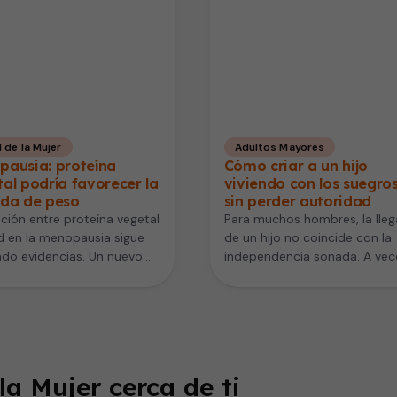
 de la Mujer
Adultos Mayores
pausia: proteína
Cómo criar a un hijo
al podría favorecer la
viviendo con los suegro
ida de peso
sin perder autoridad
ación entre proteína vegetal
Para muchos hombres, la lle
d en la menopausia sigue
de un hijo no coincide con la
do evidencias. Un nuevo
independencia soñada. A vec
o realizado por
por economía, trabajo o…
igadores del…
la Mujer cerca de ti