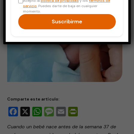
Acepto la
política de privacidad
y los
términos de
servicio
. Puedes darte de baja en cualquier
momento.
Suscribirme
Comparte este artículo:
Facebook
X
WhatsApp
Message
Email
PrintFriendly
Cuando un bebé nace antes de la semana 37 de