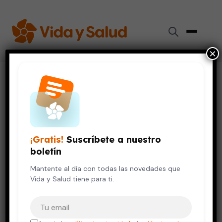
×
Inicio
›
Embarazo y Bebés
›
El bebé prematuro o que nace antes de tiempo
EMBARAZO Y BEBÉS
El bebé prematuro o que nace
¡Gratis!
Suscríbete a nuestro
antes de tiempo
boletín
14 de septiembre, 2010
Mantente al día con todas las novedades que
4 min de lectura
Vida y Salud tiene para ti.
Tu correo electrónico