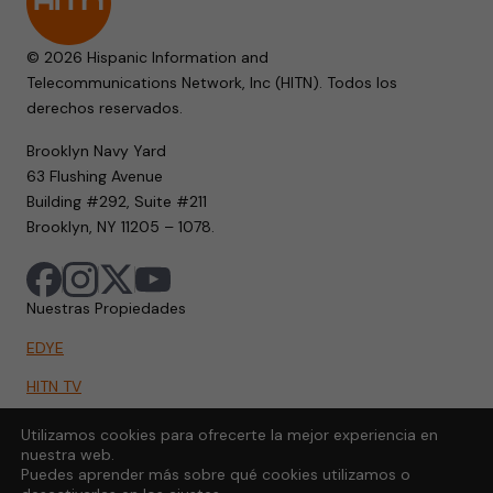
© 2026 Hispanic Information and
Telecommunications Network, Inc (HITN). Todos los
derechos reservados.
Brooklyn Navy Yard
63 Flushing Avenue
Building #292, Suite #211
Brooklyn, NY 11205 – 1078.
Nuestras Propiedades
EDYE
HITN TV
HITN.ORG
Utilizamos cookies para ofrecerte la mejor experiencia en
nuestra web.
HITN GO
Puedes aprender más sobre qué cookies utilizamos o