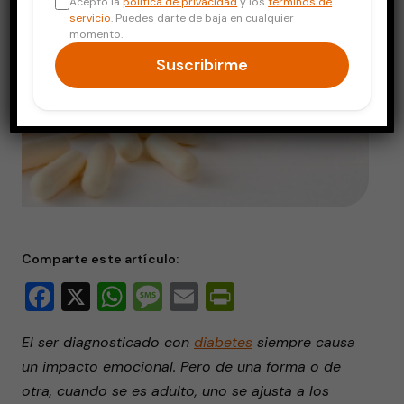
Acepto la
política de privacidad
y los
términos de
servicio
. Puedes darte de baja en cualquier
momento.
Suscribirme
Comparte este artículo:
Facebook
X
WhatsApp
Message
Email
PrintFriendly
El ser diagnosticado con
diabetes
siempre causa
un impacto emocional. Pero de una forma o de
otra, cuando se es adulto, uno se ajusta a los