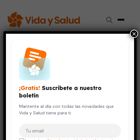
×
Inicio
›
Diabetes
›
La diabetes tipo 1 en los niños
DIABETES
La diabetes tipo 1 en los niños
¡Gratis!
Suscríbete a nuestro
24 de septiembre, 2010
5 min de lectura
boletín
Mantente al día con todas las novedades que
Vida y Salud tiene para ti.
Tu correo electrónico