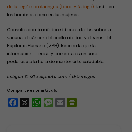
de la región orofaríngea (boca y faringe)
tanto en
los hombres como en las mujeres.
Consulta con tu médico si tienes dudas sobre la
vacuna, el cáncer del cuello uterino y el Virus del
Papiloma Humano (VPH). Recuerda que la
información precisa y correcta es un arma
poderosa a la hora de mantenerte saludable.
Imágen © iStockphoto.com / drbimages
Comparte este artículo:
Facebook
X
WhatsApp
Message
Email
PrintFriendly