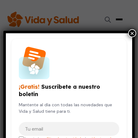
×
Inicio
›
Niños y Adolescentes
›
La vacuna contra el VPH no es una “licencia para tener
sexo»
NIÑOS Y ADOLESCENTES
VIDA SALUDABLE
¡Gratis!
Suscríbete a nuestro
La vacuna contra el VPH no es
boletín
una “licencia para tener sexo»
Mantente al día con todas las novedades que
22 de noviembre, 2012
4 min de lectura
Vida y Salud tiene para ti.
Tu correo electrónico