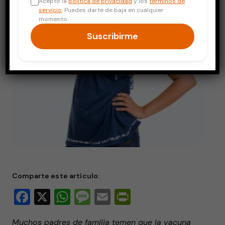
Acepto la
política de privacidad
y los
términos de
servicio
. Puedes darte de baja en cualquier
momento.
Suscribirme
Comparte este artículo:
Facebook
X
WhatsApp
Message
Email
PrintFriendly
Muchos padres de familia temen que la vacuna