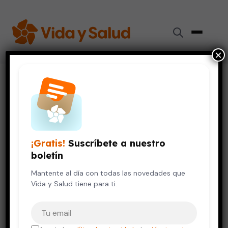
×
Inicio
›
Salud de la Mujer
›
La vejiga hiperactiva puede afectar tu vida sexual
SALUD DE LA MUJER
SALUD DEL HOMBRE
La vejiga hiperactiva puede
¡Gratis!
Suscríbete a nuestro
afectar tu vida sexual
boletín
22 de diciembre, 2011
Mantente al día con todas las novedades que
3 min de lectura
Vida y Salud tiene para ti.
Tu correo electrónico