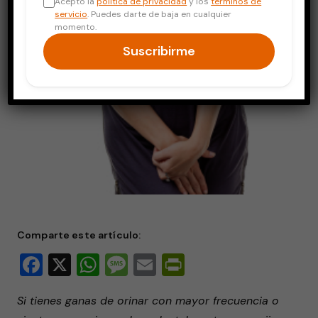
Acepto la
política de privacidad
y los
términos de
servicio
. Puedes darte de baja en cualquier
momento.
Suscribirme
Comparte este artículo:
Facebook
X
WhatsApp
Message
Email
PrintFriendly
Si tienes ganas de orinar con mayor frecuencia o