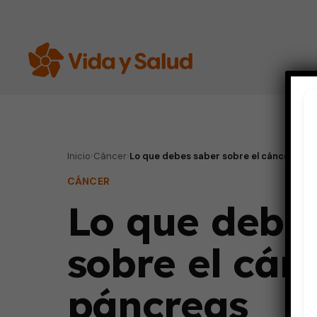
Inicio
›
Cáncer
›
Lo que debes saber sobre el cáncer del
CÁNCER
Lo que debe
sobre el cán
páncreas