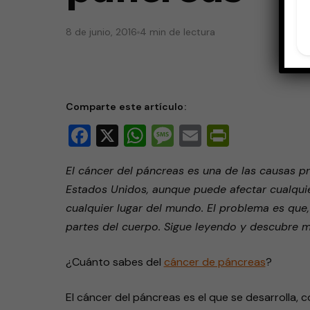
8 de junio, 2016
4 min de lectura
Comparte este artículo:
Facebook
X
WhatsApp
Message
Email
PrintFri
El cáncer del páncreas es una de las causas pr
Estados Unidos, aunque puede afectar cualqui
cualquier lugar del mundo. El problema es que
partes del cuerpo. Sigue leyendo y descubre m
¿Cuánto sabes del
cáncer de páncreas
?
El cáncer del páncreas es el que se desarrolla, 