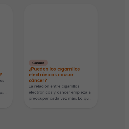
Cáncer
¿Pueden los cigarrillos
?
electrónicos causar
cáncer?
nes
La relación entre cigarrillos
electrónicos y cáncer empieza a
pa a
preocupar cada vez más. Lo que
…
durante años se consideró una…