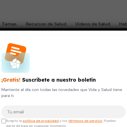
Temas
Recursos de Salud
Videos de Salud
Hab
 páncreas
¡Gratis!
Suscríbete a nuestro boletín
s saber
Mantente al día con todas las novedades que Vida y Salud tiene
para ti.
cer del
Tu correo electrónico
Acepto la
política de privacidad
y los
términos de servicio
. Puedes
darte de baja en cualquier momento.