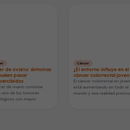
er
Cáncer
r de ovario: síntomas
¿El entorno influye en el
uelen pasar
cáncer colorrectal joven
percibidos
El cáncer colorrectal en jóve
cer de ovario continúa
está aumentando en todo el
 uno de los tumores
mundo y esa realidad preocu
ológicos con mayor
los especialistas. Este cáncer
idad, en gran parte porque
detectarse…