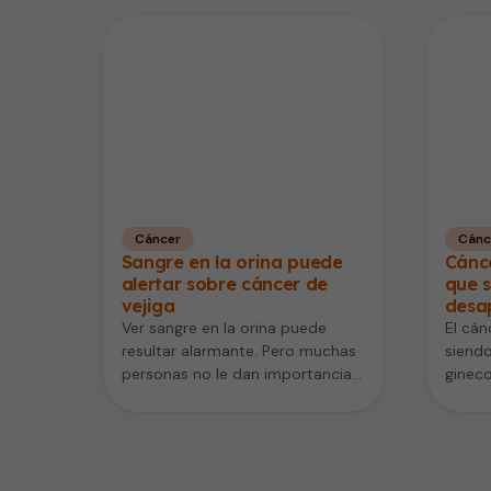
Cáncer
Cánc
Sangre en la orina puede
Cánce
alertar sobre cáncer de
que s
vejiga
desa
Ver sangre en la orina puede
El cán
resultar alarmante. Pero muchas
siendo
personas no le dan importancia
ginec
si desaparece rápidamente o
mortal
no…
suele 