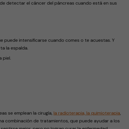
de detectar el cáncer del páncreas cuando está en sus
ue puede intensificarse cuando comes o te acuestas. Y
ta la espalda.
 piel.
as se emplean la cirugía,
la radioterapia, la quimioterapia
,
 una combinación de tratamientos, que puede ayudar a los
sentirse mejor, pero no logran curar la enfermedad.