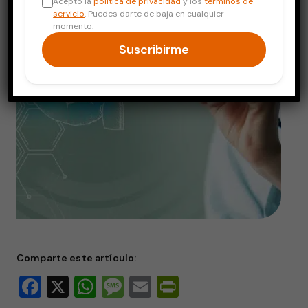
Acepto la
política de privacidad
y los
términos de
servicio
. Puedes darte de baja en cualquier
momento.
Suscribirme
Comparte este artículo:
Facebook
X
WhatsApp
Message
Email
PrintFriendly