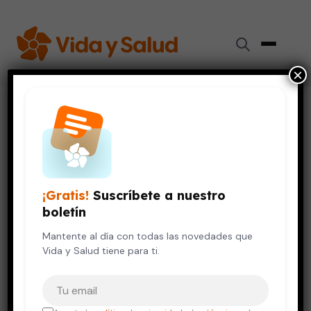
×
Inicio
›
Cáncer
›
Nueva vacuna con ARNm, esperanza contra el cáncer de
páncreas
CÁNCER
¡Gratis!
Suscríbete a nuestro
Nueva vacuna con ARNm,
boletín
esperanza contra el cáncer de
páncreas
Mantente al día con todas las novedades que
Vida y Salud tiene para ti.
26 de mayo, 2023
5 min de lectura
Tu correo electrónico