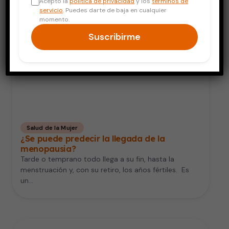
Acepto la
política de privacidad
y los
términos de
servicio
. Puedes darte de baja en cualquier
momento.
Suscribirme
Salud de la Mujer
¿Se puede predecir la llegada de la
menopausia?
Tarde o temprano todo llega a su fin, hasta la
menstruación y, con su retiro, los años fértiles. Es
un…