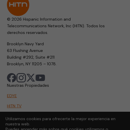
© 2026 Hispanic Information and
Telecommunications Network, Inc (HITN). Todos los
derechos reservados.
Brooklyn Navy Yard
63 Flushing Avenue
Building #292, Suite #211
Brooklyn, NY 11205 – 1078.
Nuestras Propiedades
EDYE
HITN TV
HITN.ORG
Utilizamos cookies para ofrecerte la mejor experiencia en
nuestra web.
HITN GO
Puedes aprender más sobre qué cookies utilizamos o