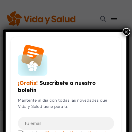
×
Resultados para "
menopausia
perimenopausia
"
66 resultados encontrados
¡Gratis!
Suscríbete a nuestro
boletín
Buscar
Buscar:
Mantente al día con todas las novedades que
Vida y Salud tiene para ti.
Tu correo electrónico