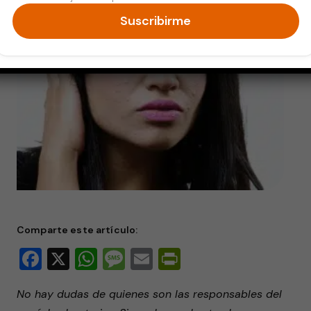
Suscribirme
Comparte este artículo:
Facebook
X
WhatsApp
Message
Email
PrintFriendly
No hay dudas de quienes son las responsables del