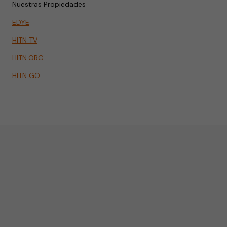
Nuestras Propiedades
EDYE
HITN TV
HITN.ORG
HITN GO