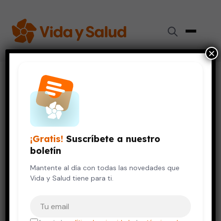
×
Inicio
›
Niños y Adolescentes
›
Que el uso de la computadora no enferme a tus niños
NIÑOS Y ADOLESCENTES
VIDA SALUDABLE
Que el uso de la computadora
¡Gratis!
Suscríbete a nuestro
no enferme a tus niños
boletín
30 de mayo, 2019
Mantente al día con todas las novedades que
4 min de lectura
Vida y Salud tiene para ti.
Tu correo electrónico