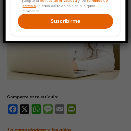
Acepto la
política de privacidad
y los
términos de
servicio
. Puedes darte de baja en cualquier
momento.
Suscribirme
Comparte este artículo:
Facebook
X
WhatsApp
Message
Email
PrintFriendly
La computadora y los niños