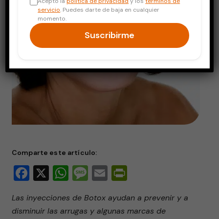
Acepto la
política de privacidad
y los
términos de
servicio
. Puedes darte de baja en cualquier
momento.
Suscribirme
Comparte este artículo:
Facebook
X
WhatsApp
Message
Email
PrintFriendly
Las inyecciones de Botox ayudan a prevenir y a
disminuir las arrugas y algunas marcas de