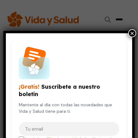
×
Inicio
›
Salud de la Mujer
›
¿Qué es y para qué sirve el Botox?
SALUD DE LA MUJER
¿Qué es y para qué sirve el
Botox?
¡Gratis!
Suscríbete a nuestro
boletín
17 de octubre, 2017
5 min de lectura
Mantente al día con todas las novedades que
Vida y Salud tiene para ti.
Tu correo electrónico