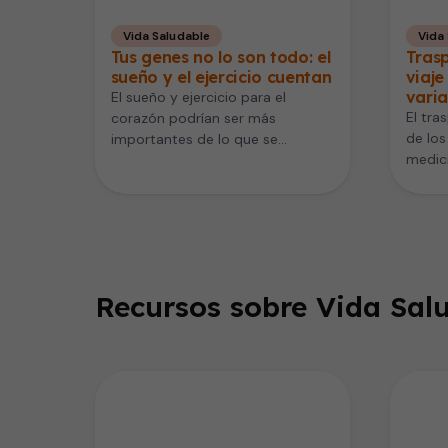
Vida Saludable
Vida
Tus genes no lo son todo: el
Trasp
sueño y el ejercicio cuentan
viaje
varia
El sueño y ejercicio para el
El tra
corazón podrían ser más
de los
importantes de lo que se
medic
pensaba. Un nuevo estudio
mucha
publicado…
Recursos sobre Vida Salu