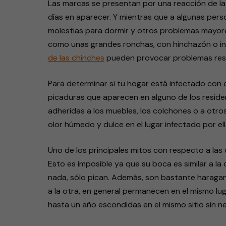
Las marcas se presentan por una reacción de la p
días en aparecer. Y mientras que a algunas perso
molestias para dormir y otros problemas mayor
como unas grandes ronchas, con hinchazón o inf
de las chinches
pueden provocar problemas resp
Para determinar si tu hogar está infectado con c
picaduras que aparecen en alguno de los reside
adheridas a los muebles, los colchones o a otros
olor húmedo y dulce en el lugar infectado por ell
Uno de los principales mitos con respecto a las
Esto es imposible ya que su boca es similar a l
nada, sólo pican. Además, son bastante haraga
a la otra, en general permanecen en el mismo lu
hasta un año escondidas en el mismo sitio sin n