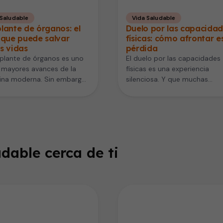
 Saludable
Vida Saludable
lante de órganos: el
Duelo por las capacida
 que puede salvar
físicas: cómo afrontar e
s vidas
pérdida
splante de órganos es uno
El duelo por las capacidades
 mayores avances de la
físicas es una experiencia
ina moderna. Sin embargo,
silenciosa. Y que muchas
s personas creen que…
personas viven después de u
enfermedad, un…
dable cerca de ti