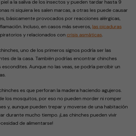
iel a la saliva de los insectos y pueden tardar hasta 9
nas ni siquiera les salen marcas, a otras les puede causar
es, básicamente provocados por reacciones alérgicas,
lamación. Incluso, en casos más severos,
las picaduras
iratorios y relacionados con
crisis asmáticas
.
hinches, uno de los primeros signos podría ser las
ntes de la casa. También podrías encontrar chinches
 escondites. Aunque no las veas, se podría percibir un
as.
 chinches es que perforan la madera haciendo agujeros.
a de los mosquitos, por eso no pueden morder ni romper
nes y, aunque pueden trepar y moverse de una habitación
gar durante mucho tiempo. ¡Las chinches pueden vivir
ecesidad de alimentarse!