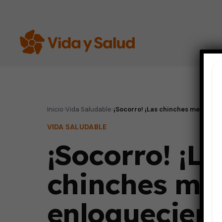
Inicio
›
Vida Saludable
›
¡Socorro! ¡Las chinches me están
VIDA SALUDABLE
¡Socorro! ¡La
chinches me
enloquecien