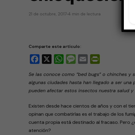
21 de octubre, 2017
4 min de lectura
Comparte este artículo:
Facebook
X
WhatsApp
Message
Email
PrintFri
Se las conoce como “bed bugs” o chinches y s
algunas ciudades hasta han llegado a ser una
pueden afectar estos insectos nuestra salud 
Existen desde hace cientos de años y con el tie
opinan que combatirlas es el trabajo de los fum
cuenta propia está destinado al fracaso. Pero ¿
atención?