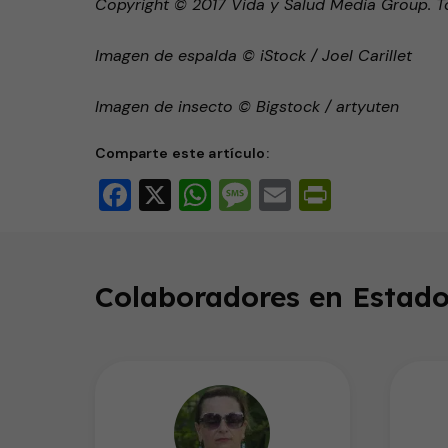
Copyright © 2017 Vida y Salud Media Group. T
Imagen de espalda © iStock / Joel Carillet
Imagen de insecto © Bigstock / artyuten
Comparte este artículo:
Facebook
X
WhatsApp
Message
Email
PrintFri
Colaboradores en Estado