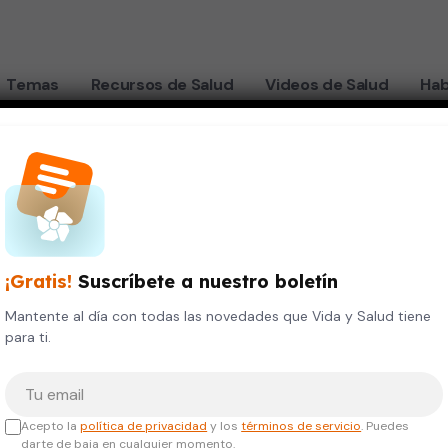
Temas
Recursos de Salud
Videos de Salud
Hab
 enloqueciendo!
¡Gratis!
Suscríbete a nuestro boletín
s
Mantente al día con todas las novedades que Vida y Salud tiene
para ti.
 están
Tu correo electrónico
do!
Acepto la
política de privacidad
y los
términos de servicio
. Puedes
darte de baja en cualquier momento.