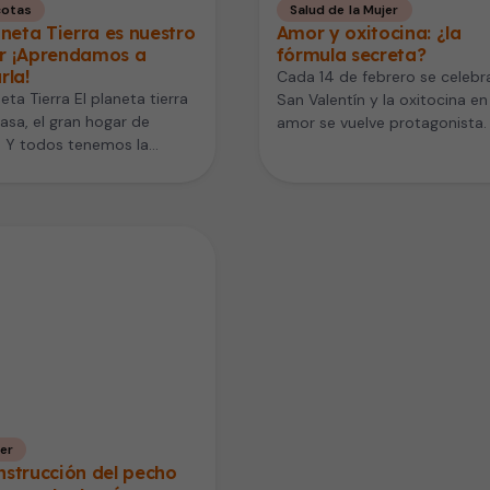
otas
Salud de la Mujer
aneta Tierra es nuestro
Amor y oxitocina: ¿la
r ¡Aprendamos a
fórmula secreta?
rla!
Cada 14 de febrero se celebr
neta Tierra El planeta tierra
San Valentín y la oxitocina en 
casa, el gran hogar de
amor se vuelve protagonista.
. Y todos tenemos la
oxitocina, a…
nsabilidad de…
er
strucción del pecho