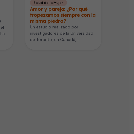
Salud de la Mujer
Amor y pareja: ¿Por qué
tropezamos siempre con la
misma piedra?
a
Un estudio realizado por
el
investigadores de la Universidad
 La
de Toronto, en Canadá,
demostró con datos científicos
que tendemos a enamorarnos…