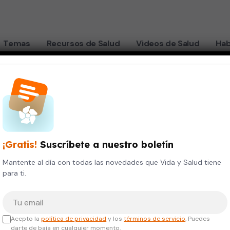
Temas
Recursos de Salud
Videos de Salud
Hab
¡Gratis!
Suscríbete a nuestro boletín
Mantente al día con todas las novedades que Vida y Salud tiene
para ti.
Tu correo electrónico
Acepto la
política de privacidad
y los
términos de servicio
. Puedes
darte de baja en cualquier momento.