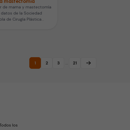
la mastectomía
r de mama y mastectomía
 datos de la Sociedad
la de Cirugía Plástica
dora y Estética (SECPRE),
…
1
2
3
…
21
Página siguiente
Todos los