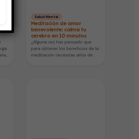
Salud Mental
Meditación de amor
trás
benevolente: calma tu
cerebro en 10 minutos
e
¿Alguna vez has pensado que
arga
para obtener los beneficios de la
una
meditación necesitas años de
retiro en una montaña? Tengo…