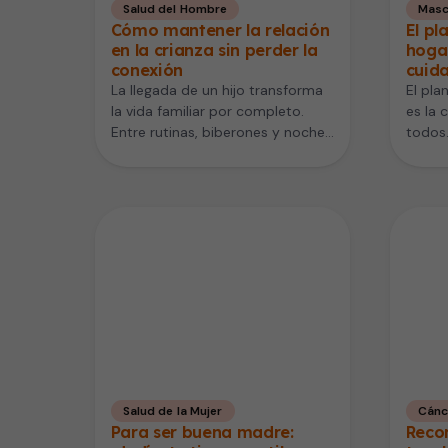
Salud del Hombre
Masc
Cómo mantener la relación
El pl
en la crianza sin perder la
hoga
conexión
cuida
La llegada de un hijo transforma
El pla
la vida familiar por completo.
es la 
Entre rutinas, biberones y noches
todos
sin descanso, mantener la…
respo
Salud de la Mujer
Cánc
Para ser buena madre:
Recon