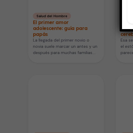
Salud del Hombre
Cora
El primer amor
Neuro
adolescente: guía para
¿Es a
papás
cereb
La llegada del primer novio o
Esa se
novia suele marcar un antes y un
el est
después para muchas familias.
parece
Para los padres,…
casi m