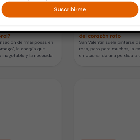
Suscribirme
zón
Corazón
química del flechazo:
¿Se puede sufrir por
mor o es un «cóctel»
desamor? La ciencia de
ral?
del corazón roto
nsación de "mariposas en
San Valentín suele pintarse d
ómago", la energía que
rosa, pero para muchos, la c
 inagotable y la necesidad
emocional de una pérdida o 
agnética de ver a…
ruptura puede sentirse…