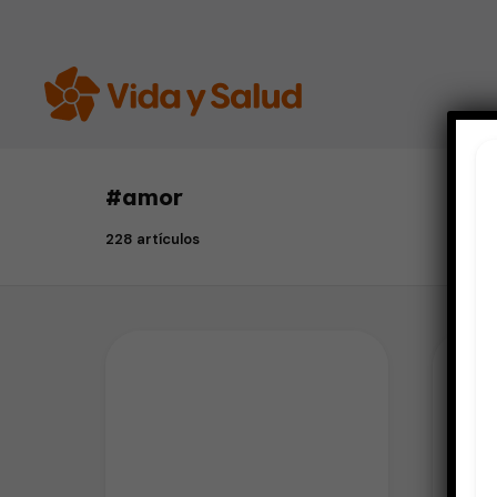
#
amor
228 artículos