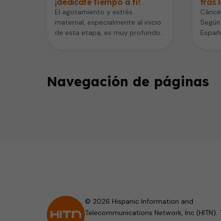
¡dedícate tiempo a ti!
tras 
El agotamiento y estrés
Cánce
maternal, especialmente al inicio
Según
de esta etapa, es muy profundo
Españo
en todo el continente americano.
Repara
Estados…
de las
Navegación de páginas
© 2026 Hispanic Information and
Telecommunications Network, Inc (HITN). 