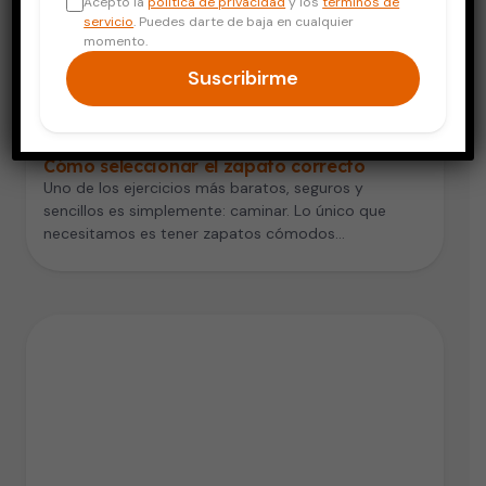
Acepto la
política de privacidad
y los
términos de
servicio
. Puedes darte de baja en cualquier
momento.
Suscribirme
Vida Saludable
Cómo seleccionar el zapato correcto
Uno de los ejercicios más baratos, seguros y
sencillos es simplemente: caminar. Lo único que
necesitamos es tener zapatos cómodos…