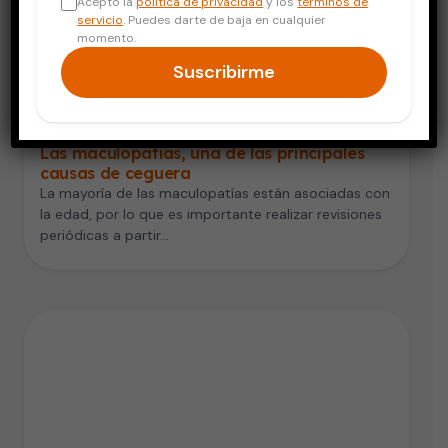
Acepto la
política de privacidad
y los
términos de
servicio
. Puedes darte de baja en cualquier
momento.
Suscribirme
Adultos Mayores
Las maculopatías, una de las principales
causas de ceguera
La mayoría de las maculopatías están asociadas con
la edad, por lo que es importante realizar revisiones
periódicas a partir…