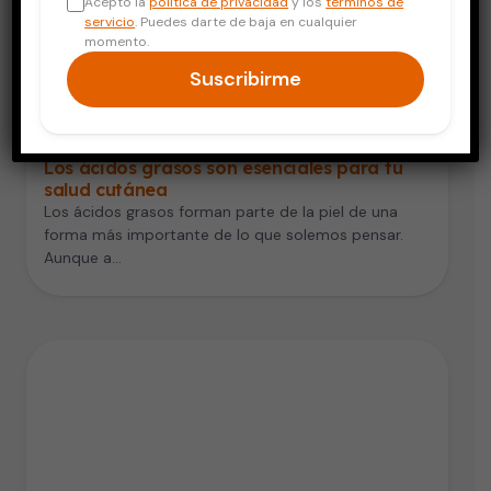
Acepto la
política de privacidad
y los
términos de
servicio
. Puedes darte de baja en cualquier
momento.
Suscribirme
Piel y Cuidado Personal
Los ácidos grasos son esenciales para tu
salud cutánea
Los ácidos grasos forman parte de la piel de una
forma más importante de lo que solemos pensar.
Aunque a…