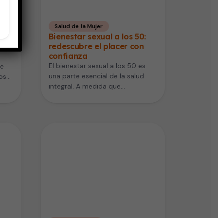
Salud de la Mujer
 Lo
Bienestar sexual a los 50:
iel
redescubre el placer con
confianza
El bienestar sexual a los 50 es
ue
una parte esencial de la salud
os
integral. A medida que
envejecemos, nuestro cuerpo…