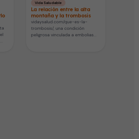
Vida Saludable
La relación entre la alta
lo
montaña y la trombosis
vidaysalud.com/que-es-la-
ta
trombosis/, una condición
el
peligrosa vinculada a embolias
pulmonares, accidentes
cerebrovasculares e infartos no
solo está relacionada con la
inmovilidad o…