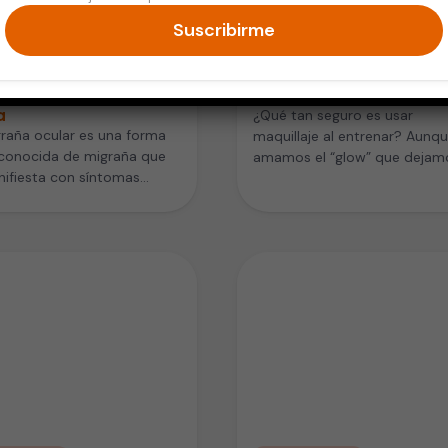
Suscribirme
d Mental
Piel y Cuidado Personal
 prevenir la migraña
¿Maquillaje al entrenar?
r y evitar daños en la
que dice la ciencia y tu p
a
¿Qué tan seguro es usar
raña ocular es una forma
maquillaje al entrenar? Aunq
conocida de migraña que
amamos el “glow” que dejam
ifiesta con síntomas
ver en redes tras una buena…
es llamativos y, en algunos…