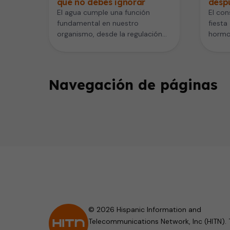
que no debes ignorar
despu
El agua cumple una función
El con
fundamental en nuestro
fiesta
organismo, desde la regulación
hormo
de la temperatura hasta el
sacied
transporte de nutrientes…
Navegación de páginas
© 2026 Hispanic Information and
Telecommunications Network, Inc (HITN). 