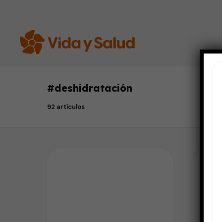
#
deshidratación
92 artículos