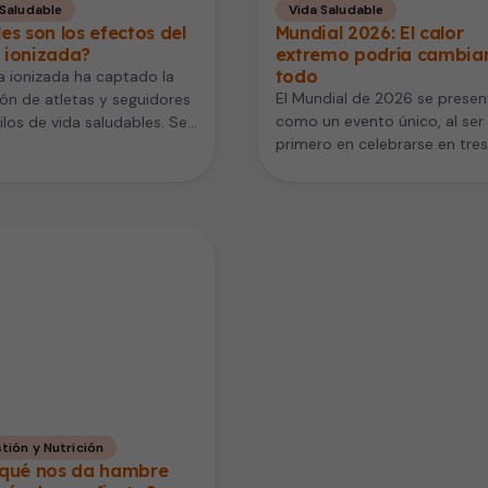
 Saludable
Vida Saludable
es son los efectos del
Mundial 2026: El calor
 ionizada?
extremo podría cambiar
todo
a ionizada ha captado la
El Mundial de 2026 se presen
ón de atletas y seguidores
como un evento único, al ser 
ilos de vida saludables. Se
primero en celebrarse en tres
ciona como una…
países: México,…
tión y Nutrición
 qué nos da hambre