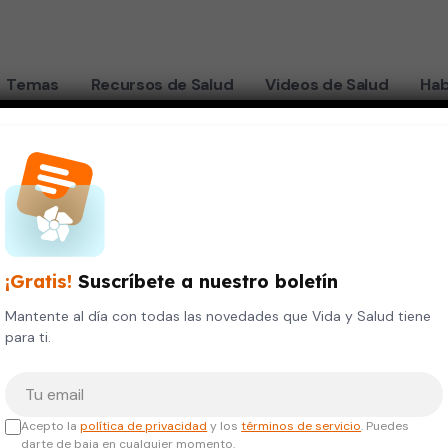
Temas
Recursos de Salud
Videos de Salud
Hab
¡Gratis!
Suscríbete a nuestro boletín
Mantente al día con todas las novedades que Vida y Salud tiene
para ti.
Tu correo electrónico
Acepto la
política de privacidad
y los
términos de servicio
. Puedes
darte de baja en cualquier momento.