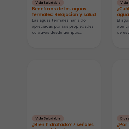
Vida Saludable
Vida
Beneficios de las aguas
¿Cuál
termales: Relajación y salud
agua
Las aguas termales han sido
El agu
apreciadas por sus propiedades
atenci
curativas desde tiempos
de est
antiguos. Los romanos ya
promo
disfrutaban de sus efectos…
Vida Saludable
Diges
¿Bien hidratado? 7 señales
¿Por