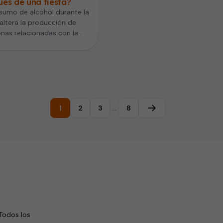
és de una fiesta?
sumo de alcohol durante la
 altera la producción de
nas relacionadas con la
ad y el hambre. Es…
1
2
3
…
8
Página siguiente
Todos los