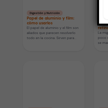
Digestión y Nutrición
Salu
Papel de aluminio y film:
Cómo
cómo usarlos
ocula
retin
El papel de aluminio y el film son
La mig
aliados que parecen resolverlo
poco 
todo en la cocina. Sirven para
se man
conservar, proteger…
visual