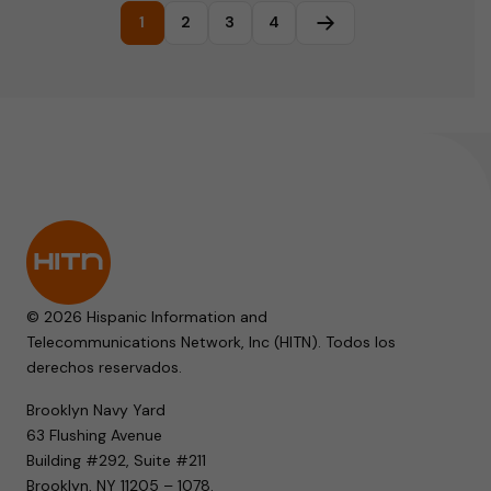
1
2
3
4
Página siguiente
© 2026 Hispanic Information and
Telecommunications Network, Inc (HITN). Todos los
derechos reservados.
Brooklyn Navy Yard
63 Flushing Avenue
Building #292, Suite #211
Brooklyn, NY 11205 – 1078.