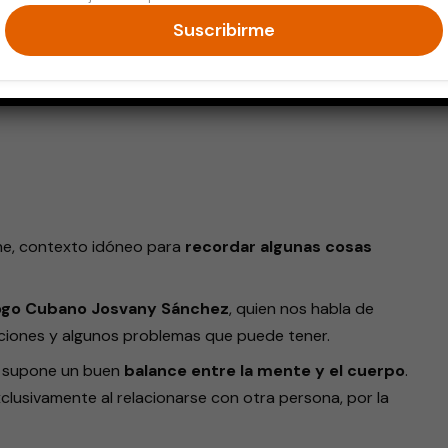
Suscribirme
endly
pene, contexto idóneo para
recordar algunas cosas
ogo Cubano Josvany Sánchez
, quien nos habla de
nciones y algunos problemas que puede tener.
al supone un buen
balance entre la mente y el cuerpo
.
clusivamente al relacionarse con otra persona, por la