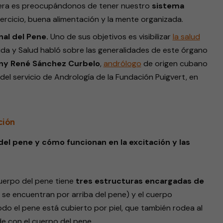
era es preocupándonos de tener nuestro
sistema
Ejercicio, buena alimentación y la mente organizada.
nal del Pene.
Uno de sus objetivos es visibilizar
la salud
ida y Salud habló sobre las generalidades de este órgano
any René Sánchez Curbelo
,
andrólogo
de origen cubano
del servicio de Andrología de la Fundación Puigvert, en
ción
del pene y cómo funcionan en la excitación y las
cuerpo del pene tiene
tres estructuras encargadas de
 se encuentran por arriba del pene) y el cuerpo
odo el pene está cubierto por piel, que también rodea al
nde con el cuerpo del pene.