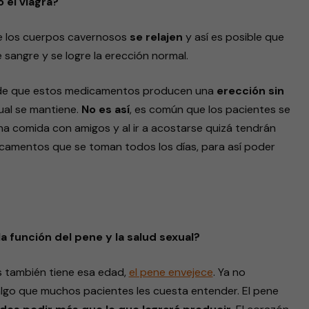
el viagra?
e los cuerpos cavernosos
se relajen
y así es posible que
 sangre y se logre la erección normal.
a de que estos medicamentos producen una
erección sin
ual se mantiene.
No es así
, es común que los pacientes se
na comida con amigos y al ir a acostarse quizá tendrán
icamentos que se toman todos los días, para así poder
la función del pene y la salud sexual?
 también tiene esa edad,
el pene envejece
. Ya no
algo que muchos pacientes les cuesta entender. El pene