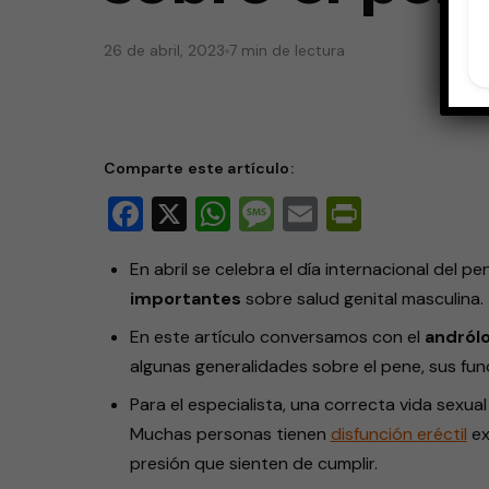
26 de abril, 2023
7 min de lectura
Comparte este artículo:
Facebook
X
WhatsApp
Message
Email
PrintFri
En abril se celebra el día internacional del 
importantes
sobre salud genital masculina.
En este artículo conversamos con el
andról
algunas generalidades sobre el pene, sus fu
Para el especialista, una correcta vida sexu
Muchas personas tienen
disfunción eréctil
ex
presión que sienten de cumplir.