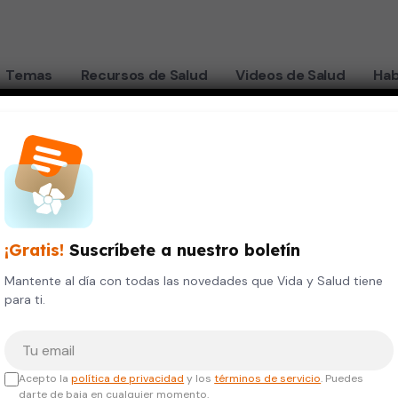
Temas
Recursos de Salud
Videos de Salud
Hab
¡Gratis!
Suscríbete a nuestro boletín
ne
Mantente al día con todas las novedades que Vida y Salud tiene
para ti.
idades
Tu correo electrónico
e
Acepto la
política de privacidad
y los
términos de servicio
. Puedes
darte de baja en cualquier momento.