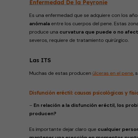
Enfermedad De la Peyronie
Es una enfermedad que se adquiere con los año
anómala
entre los cuerpos del pene. Estas zona
produce una
curvatura que puede o no afecta
severos, requiere de tratamiento quirúrgico.
Las ITS
Muchas
de estas producen
úlceras
en el pene
, 
Disfunción eréctil: causas psicológicas y físi
–
En relación a la disfunción eréctil, los p
producen?
Es importante dejar claro que
cualquier perso
mantener una erección en momentos punt