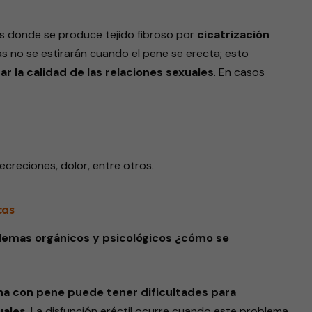
s donde se produce tejido fibroso por
cicatrización
s no se estirarán cuando el pene se erecta; esto
r la calidad de las relaciones sexuales
. En casos
secreciones, dolor, entre otros.
cas
roblemas orgánicos y psicológicos ¿cómo se
na con pene puede tener dificultades para
uales
. La disfunción eréctil ocurre cuando este problema