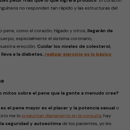
des pedir más que lo que logrará producir
. El corazón
nguíneos no responden tan rápido y las estructuras del
ro pene, como el corazón, hígado y otros,
llegarán de
cuerpo, especialmente el sistema coronario,
uestra erección.
Cuidar los niveles de colesterol,
 lleva a la diabetes,
realizar
ejercicio
es lo básico
ne
o mitos sobre el pene que la gente a menudo cree?
s el pene mayor es el placer y la potencia sexual
o
 Esto me lo
preguntan diariamente en la
consulta
, hay
la seguridad y autoestima
de los pacientes, yo les