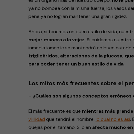
es un órgano más de nuestro cuerpo,
no le pue
ya no bombea con la misma fuerza, los vasos sa
pene ya no logran mantener una gran rigidez.
Ahora, si tenemos un buen estilo de vida, nuest
mejor manera a la vejez
. Si cuidamos nuestro 
inmediatamente se mantendrá en buen estado n
triglicéridos, alteraciones de la glucosa, que
para poder tener un buen estilo de vida
.
Los mitos más frecuentes sobre el pe
–
¿Cuáles son algunos conceptos erróneos 
El más frecuente es que
mientras más grande e
virilidad
que tendrá el hombre,
lo cual no es así
.
quejas por el tamaño. Si bien
afecta mucho en 