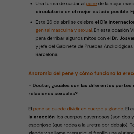
Una forma de cuidar al
pene
de la mejor man
circulatorio en el mejor estado posible
: 
Este 26 de abril se celebra
el Día internacio
genital masculina y sexual
. En esta ocasión V
para derribar algunos mitos con el
Dr. Josv
y jefe del Gabinete de Pruebas Andrológicas 
Barcelona.
Anatomía del pene y cómo funciona la erec
–
Doctor, ¿cuáles son las diferentes partes 
relaciones sexuales?
El
pene
se puede dividir en cuerpo y glande
. El 
la erección
: los cuerpos cavernosos (son dos y
esponjoso (que rodea a la uretra por debajo). T
glande y se llama prepucio; el frenillo une al gla