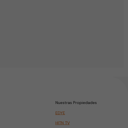
Nuestras Propiedades
EDYE
HITN TV