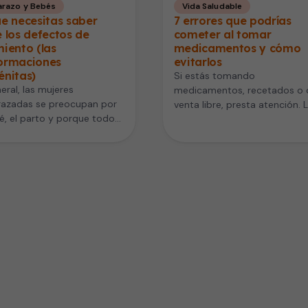
razo y Bebés
Vida Saludable
e necesitas saber
7 errores que podrías
 los defectos de
cometer al tomar
iento (las
medicamentos y cómo
ormaciones
evitarlos
énitas)
Si estás tomando
eral, las mujeres
medicamentos, recetados o 
azadas se preocupan por
venta libre, presta atención. 
é, el parto y porque todo
medicamentos podrían ser
bien (en especial las…
indispensables para tratar tu
síntomas,…