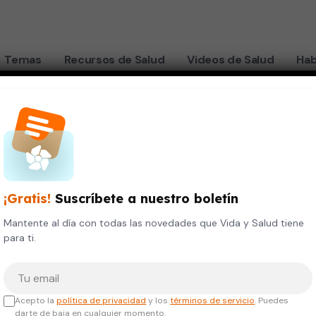
Temas
Recursos de Salud
Videos de Salud
Hab
¡Gratis!
Suscríbete a nuestro boletín
Mantente al día con todas las novedades que Vida y Salud tiene
para ti.
Tu correo electrónico
Acepto la
política de privacidad
y los
términos de servicio
. Puedes
darte de baja en cualquier momento.