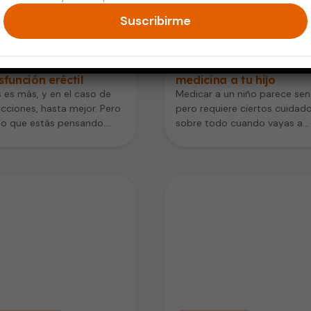
Suscribirme
d del Hombre
Niños y Adolescentes
xceso de medicamentos
10 cosas que nunca deb
e aumentar el riesgo
olvidar antes de darle
sfunción eréctil
medicina a tu hijo
es más, y en el caso de
Medicar a un niño parece senc
ecciones, hasta mejor. Pero
pero requiere ciertos cuidado
lo que estás pensando.
sobre todo cuando vayas a
…
administrarle medicinas de v
libre.…