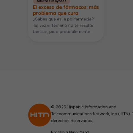
Adultos Mayores
El exceso de fármacos: más
problema que cura
¿Sabes qué es la polifarmacia?
Tal vez el término no te resulte
familiar, pero probablemente
conoces lo que significa. Es…
© 2026 Hispanic Information and
Telecommunications Network, Inc (HITN). 
derechos reservados.
Brooklyn Navy Yard