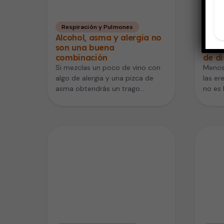
Respiración y Pulmones
Salu
Alcohol, asma y alergia no
El e
son una buena
pued
combinación
de di
Si mezclas un poco de vino con
Menos 
algo de alergia y una pizca de
las er
asma obtendrás un trago
no es 
explosivo que…
Según