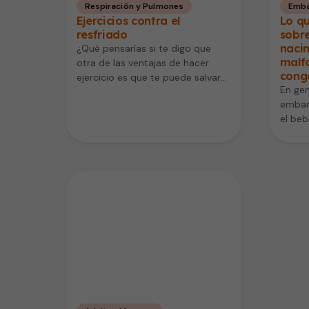
Respiración y Pulmones
Emba
Ejercicios contra el
Lo qu
resfriado
sobre
nacim
¿Qué pensarías si te digo que
malf
otra de las ventajas de hacer
cong
ejercicio es que te puede salvar
En gen
de los…
embar
el beb
salga 