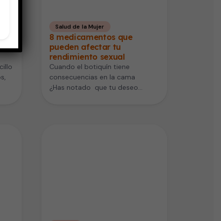
Salud de la Mujer
es
8 medicamentos que
pueden afectar tu
rendimiento sexual
illo
Cuando el botiquín tiene
s,
consecuencias en la cama
¿Has notado que tu deseo
enta
sexual ha bajado y que la
intimidad se está volviendo…