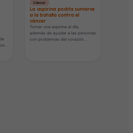
Cáncer
La aspirina podría sumarse
a la batalla contra el
cáncer
Tomar una aspirina al día,
además de ayudar a las personas
de
con problemas del corazón,
Los
también podría ser bueno para…
s