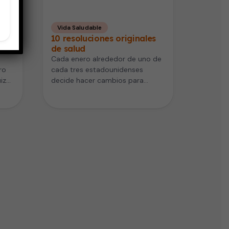
Vida Saludable
 son
10 resoluciones originales
de salud
Cada enero alrededor de uno de
ro
cada tres estadounidenses
izá
decide hacer cambios para
mejorar su salud de alguna
manera, pero…