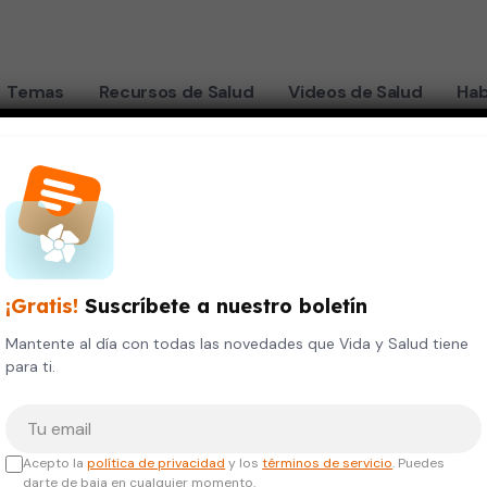
Temas
Recursos de Salud
Videos de Salud
Hab
¡Gratis!
Suscríbete a nuestro boletín
Mantente al día con todas las novedades que Vida y Salud tiene
para ti.
Tu correo electrónico
Acepto la
política de privacidad
y los
términos de servicio
. Puedes
darte de baja en cualquier momento.