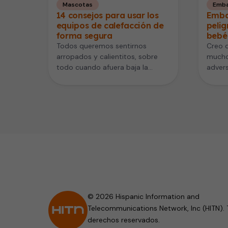
Mascotas
Emba
14 consejos para usar los
Embar
equipos de calefacción de
pelig
forma segura
bebé
Todos queremos sentirnos
Creo 
arropados y calientitos, sobre
mucho 
todo cuando afuera baja la
advers
temperatura. Pero hay que tener
Y no 
cuidado de que…
© 2026 Hispanic Information and
Telecommunications Network, Inc (HITN). 
derechos reservados.