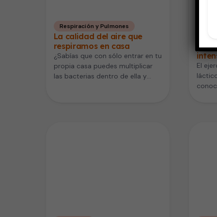
Respiración y Pulmones
Vida
La calidad del aire que
¿Por
respiramos en casa
múscu
inten
¿Sabías que con sólo entrar en tu
El eje
propia casa puedes multiplicar
láctic
las bacterias dentro de ella y
conoc
aumentar los riesgos…
pasado
inten