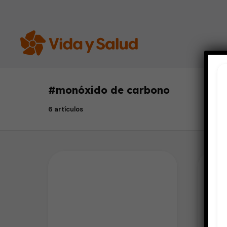
#
monóxido de carbono
6 artículos