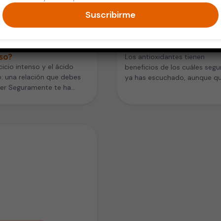
Suscribirme
 Saludable
Digestión y Nutrición
 qué «queman» los
Los antioxidantes: ¿qué
los al hacer ejercicio
y dónde los obtienes?
so?
Los antioxidantes tienen
rcicio intenso y el ácido
beneficios de los cuáles segu
o: una relación que debes
ya has escuchado, aunque qu
er Seguramente te ha
aún tengas dudas sobre qué
 al hacer ejercicio
significa el…
so…