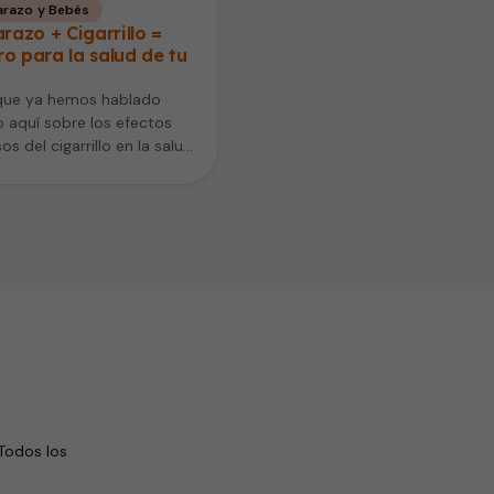
razo y Bebés
azo + Cigarrillo =
ro para la salud de tu
que ya hemos hablado
aquí sobre los efectos
os del cigarrillo en la salud.
sólo nosotros…
Todos los