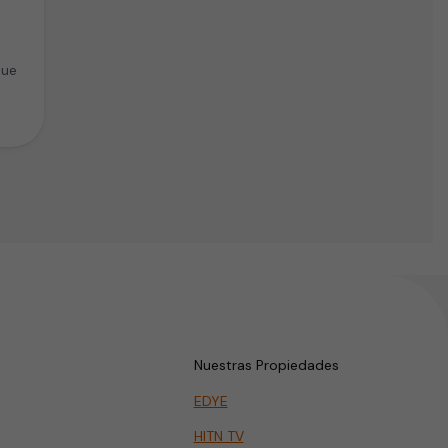
que
Nuestras Propiedades
EDYE
HITN TV