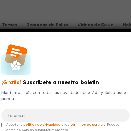
Temas
Recursos de Salud
Videos de Salud
Hab
¡Gratis!
Suscríbete a nuestro boletín
Mantente al día con todas las novedades que Vida y Salud tiene
para ti.
Tu correo electrónico
Acepto la
política de privacidad
y los
términos de servicio
. Puedes
darte de baja en cualquier momento.