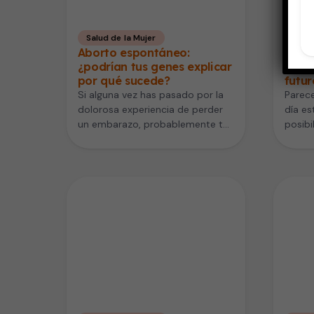
Salud de la Mujer
Salud
Aborto espontáneo:
Óvul
¿podrían tus genes explicar
con c
por qué sucede?
futur
Si alguna vez has pasado por la
Parece
dolorosa experiencia de perder
día es
un embarazo, probablemente te
posibi
has preguntado mil veces: "¿Por…
human