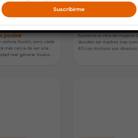
Suscribirme
 de la Mujer
Salud de la Mujer
os humanos creados
Ser madre a partir de lo
élulas de piel: un
40
o posible
Aumenta la cifra de mujeres 
 ciencia ficción, pero cada
deciden ser madres tras cump
tá más cerca de ser una
40 Los motivos son diversos:
lidad real: generar óvulos
profesionales, personales,
os a partir de…
económicos… La…