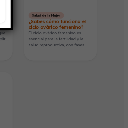
Salud de la Mujer
s
¿Sabes cómo funciona el
ciclo ovárico femenino?
que
El ciclo ovárico femenino es
lir
esencial para la fertilidad y la
salud reproductiva, con fases
que incluyen la fase folicular,…