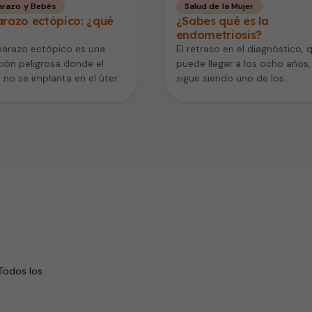
razo y Bebés
Salud de la Mujer
razo ectópico: ¿qué
¿Sabes qué es la
endometriosis?
barazo ectópico es una
El retraso en el diagnóstico, 
ión peligrosa donde el
puede llegar a los ocho años,
 no se implanta en el útero.
sigue siendo uno de los
chos casos ocurre…
principales retos a…
Todos los