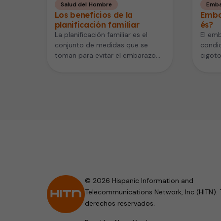
Salud del Hombre
Emba
Los beneficios de la
Emba
planificación familiar
és?
La planificación familiar es el
El em
conjunto de medidas que se
condic
toman para evitar el embarazo
cigoto
Los métodos más utilizados
En mu
son…
© 2026 Hispanic Information and
Telecommunications Network, Inc (HITN). 
derechos reservados.