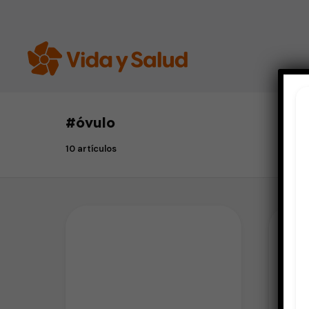
#
óvulo
10 artículos