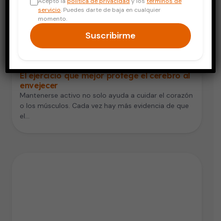
Acepto la
política de privacidad
y los
términos de
servicio
. Puedes darte de baja en cualquier
momento.
Suscribirme
Vida Saludable
El ejercicio que mejor protege el cerebro al
envejecer
Mantenerse activo no solo ayuda a cuidar el corazón
o los músculos. Cada vez hay más evidencia de que
el…