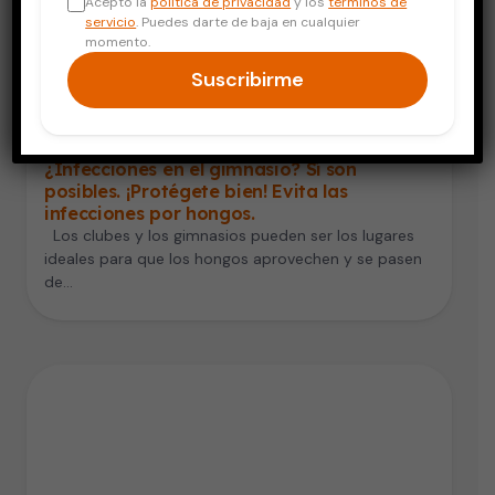
Acepto la
política de privacidad
y los
términos de
servicio
. Puedes darte de baja en cualquier
momento.
Suscribirme
Vida Saludable
¿Infecciones en el gimnasio? Sí son
posibles. ¡Protégete bien! Evita las
infecciones por hongos.
Los clubes y los gimnasios pueden ser los lugares
ideales para que los hongos aprovechen y se pasen
de…