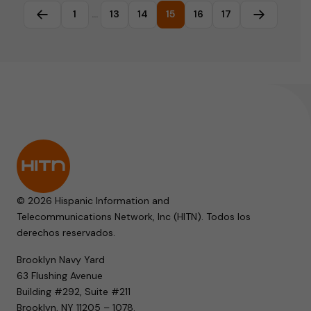
1
…
13
14
15
16
17
Página anterior
Página sig
© 2026 Hispanic Information and
Telecommunications Network, Inc (HITN). Todos los
derechos reservados.
Brooklyn Navy Yard
63 Flushing Avenue
Building #292, Suite #211
Brooklyn, NY 11205 – 1078.