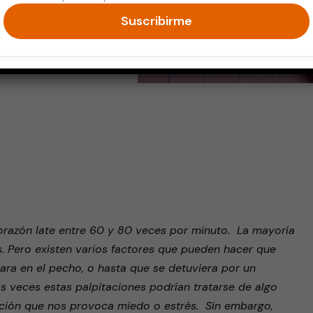
Suscribirme
endly
 corazón late entre 60 y 80 veces por minuto. La mayoría
s. Pero existen varios factores que pueden hacer que
tara en el pecho, o hasta que se detuviera por un
 veces estas palpitaciones podrían tratarse de algo
oción que nos provoca miedo o estrés. Sin embargo,