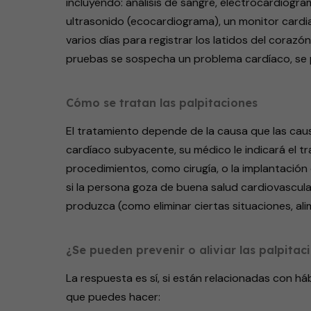
incluyendo: análisis de sangre, electrocardiogra
ultrasonido (ecocardiograma), un monitor cardi
varios días para registrar los latidos del coraz
pruebas se sospecha un problema cardíaco, se p
Cómo se tratan las palpitaciones
El tratamiento depende de la causa que las caus
cardíaco subyacente, su médico le indicará el 
procedimientos, como cirugía, o la implantación 
si la persona goza de buena salud cardiovascula
produzca (como eliminar ciertas situaciones, ali
¿Se pueden prevenir o aliviar las palpitac
La respuesta es sí, si están relacionadas con háb
que puedes hacer: