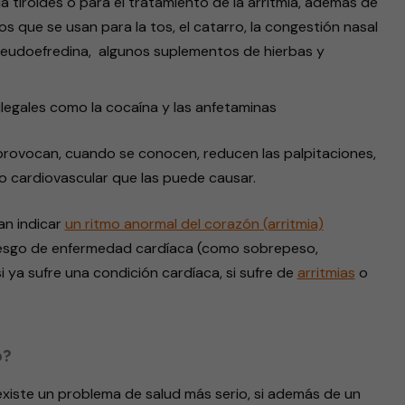
 tiroides o para el tratamiento de la arritmia, además de
 que se usan para la tos, el catarro, la congestión nasal
eudoefredina, algunos suplementos de hierbas y
ilegales como la cocaína y las anfetaminas
s provocan, cuando se conocen, reducen las palpitaciones,
o cardiovascular que las puede causar.
an indicar
un ritmo anormal del corazón (arritmia)
riesgo de enfermedad cardíaca (como sobrepeso,
si ya sufre una condición cardíaca, si sufre de
arritmias
o
o?
xiste un problema de salud más serio, si además de un