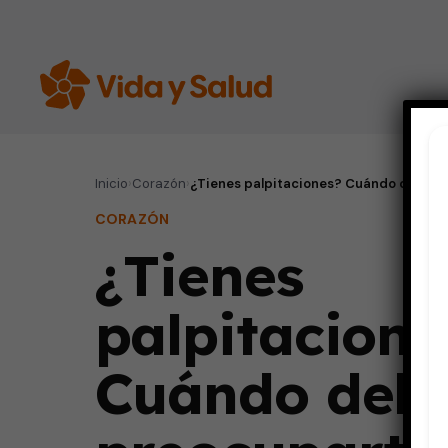
Inicio
›
Corazón
›
¿Tienes palpitaciones? Cuándo debes 
CORAZÓN
¿Tienes
palpitacione
Cuándo deb