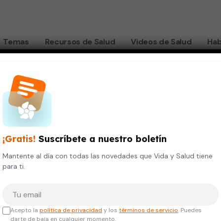
Temas
Recursos de Salud
Videos de Salud
Hab
preocuparte
¡Gratis!
Suscríbete a nuestro boletín
s?
Mantente al día con todas las novedades que Vida y Salud tiene
para ti.
es
Tu correo electrónico
Acepto la
política de privacidad
y los
términos de servicio
. Puedes
darte de baja en cualquier momento.