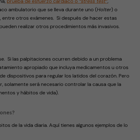
ma,
prueba de esfuerzo cardiaco o
“stress test”
,
aco ambulatorio que se lleva durante uno (
Holter
) o
ón, entre otros exámenes. Si después de hacer estas
ueden realizar otros procedimientos más invasivos.
e. Si las palpitaciones ocurren debido a un problema
tratamiento apropiado que incluya medicamentos u otros
de dispositivos para regular los latidos del corazón. Pero
r, solamente será necesario controlar la causa que la
mentos y hábitos de vida).
iones?
itos de la vida diaria. Aquí tienes algunos ejemplos de lo