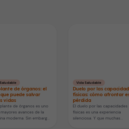
 Saludable
Vida Saludable
lante de órganos: el
Duelo por las capacida
 que puede salvar
físicas: cómo afrontar e
s vidas
pérdida
splante de órganos es uno
El duelo por las capacidades
 mayores avances de la
físicas es una experiencia
ina moderna. Sin embargo,
silenciosa. Y que muchas
s personas creen que…
personas viven después de u