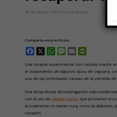
28 de febrero, 2012
4 min de lectura
Comparte este artículo:
Facebook
X
WhatsApp
Message
Email
PrintFri
Una terapia experimental con células madre 
el tratamiento de algunos tipos de ceguera, c
una de las principales causas de la pérdida de 
Una de las líneas de investigación más modernas
con el uso de
células madre
, que prometen enco
actualmente no tienen cura, como la diabetes, la 
corazón.