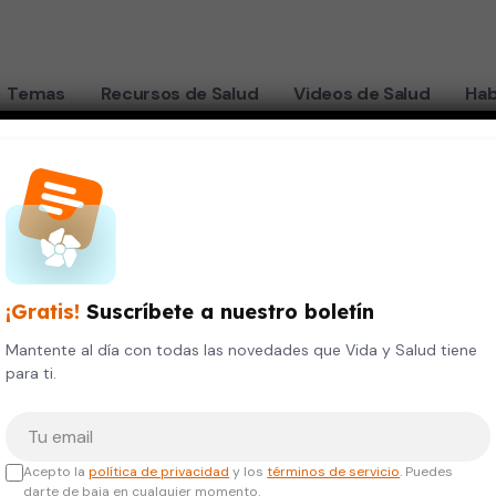
Temas
Recursos de Salud
Videos de Salud
Hab
ra recuperar la visión
¡Gratis!
Suscríbete a nuestro boletín
 con
Mantente al día con todas las novedades que Vida y Salud tiene
para ti.
re para
Tu correo electrónico
 visión
Acepto la
política de privacidad
y los
términos de servicio
. Puedes
darte de baja en cualquier momento.