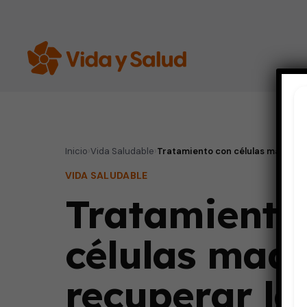
Inicio
›
Vida Saludable
›
Tratamiento con células madre pa
VIDA SALUDABLE
Tratamiento
células mad
recuperar la