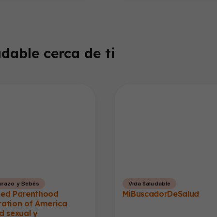
enfermedad, un…
dable cerca de ti
razo y Bebés
Vida Saludable
ned Parenthood
MiBuscadorDeSalud
ration of America
d sexual y