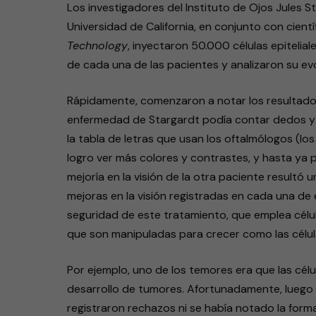
Los investigadores del Instituto de Ojos Jules S
Universidad de California, en conjunto con cient
Technology
, inyectaron 50.000 células epitelial
de cada una de las pacientes y analizaron su evo
Rápidamente, comenzaron a notar los resultados
enfermedad de Stargardt podía contar dedos y l
la tabla de letras que usan los oftalmólogos (los
logro ver más colores y contrastes, y hasta ya p
mejoría en la visión de la otra paciente result
mejoras en la visión registradas en cada una de e
seguridad de este tratamiento, que emplea cél
que son manipuladas para crecer como las células
Por ejemplo, uno de los temores era que las cél
desarrollo de tumores. Afortunadamente, luego
registraron rechazos ni se había notado la forma