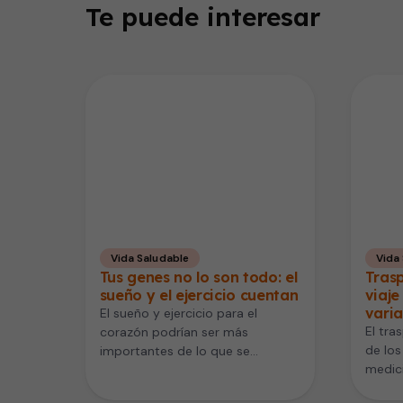
Te puede interesar
Vida Saludable
Vida
Tus genes no lo son todo: el
Trasp
sueño y el ejercicio cuentan
viaje
varia
El sueño y ejercicio para el
El tra
corazón podrían ser más
de los
importantes de lo que se
medic
pensaba. Un nuevo estudio
mucha
publicado…