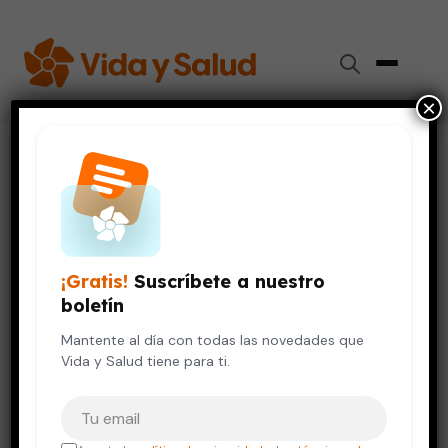
×
Inicio
›
Videos de Salud
›
La presión baja: ¿cuándo debe preocuparte?
CORAZÓN
VIDA SALUDABLE
La presión baja: ¿cuándo debe
¡Gratis!
Suscríbete a nuestro
preocuparte?
boletín
6 de diciembre, 2019
Mantente al día con todas las novedades que
Vida y Salud tiene para ti.
Tu correo electrónico