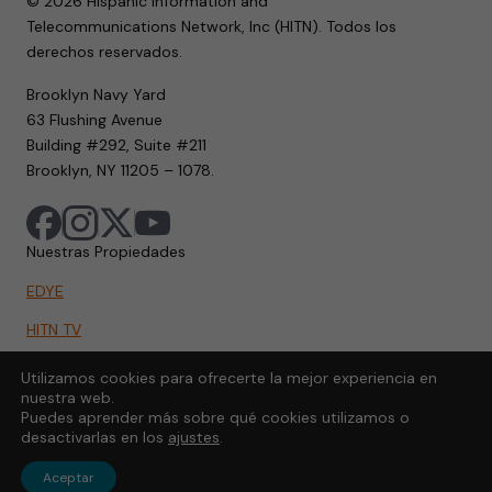
© 2026 Hispanic Information and
Telecommunications Network, Inc (HITN). Todos los
derechos reservados.
Brooklyn Navy Yard
63 Flushing Avenue
Building #292, Suite #211
Brooklyn, NY 11205 – 1078.
Nuestras Propiedades
EDYE
HITN TV
HITN.ORG
Utilizamos cookies para ofrecerte la mejor experiencia en
nuestra web.
HITN GO
Puedes aprender más sobre qué cookies utilizamos o
desactivarlas en los
ajustes
.
Aceptar