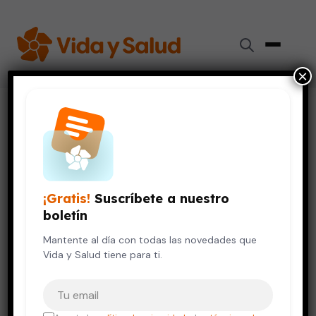
×
Inicio
›
Videos de Salud
›
Los beneficios del ejercicio en la tercera edad
ADULTOS MAYORES
VIDA SALUDABLE
Los beneficios del ejercicio en
¡Gratis!
Suscríbete a nuestro
la tercera edad
boletín
4 de junio, 2019
Mantente al día con todas las novedades que
Vida y Salud tiene para ti.
Tu correo electrónico